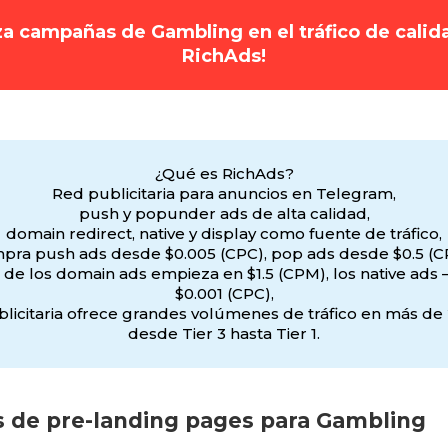
za campañas de Gambling en el tráfico de calid
RichAds!
¿Qué es RichAds?
Red publicitaria para anuncios en Telegram,
push y popunder ads de alta calidad,
domain redirect, native y display como fuente de tráfico,
pra push ads desde $0.005 (CPC), pop ads desde $0.5 (C
o de los domain ads empieza en $1.5 (CPM), los native ads
$0.001 (CPC),
blicitaria ofrece grandes volúmenes de tráfico en más de
desde Tier 3 hasta Tier 1.
 de pre-landing pages para Gambling