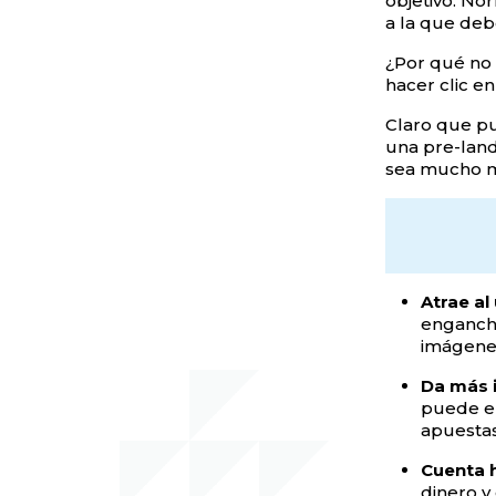
objetivo. No
a la que debe
¿Por qué no
hacer clic en
Claro que p
una pre-land
sea mucho m
Atrae al
engancha
imágenes 
Da más 
puede en
apuestas
Cuenta h
dinero y