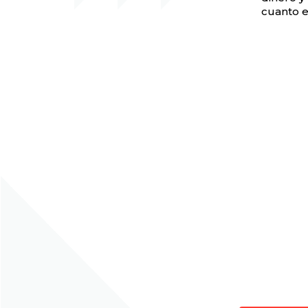
cuanto e