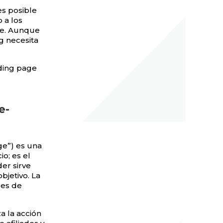
es posible
 a los
age. Aunque
g necesita
ding page
e-
ge”) es una
o; es el
der sirve
bjetivo. La
des de
za la acción