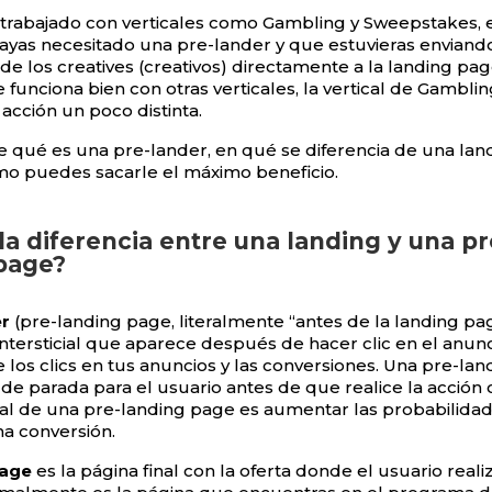
 trabajado con verticales como Gambling y Sweepstakes, 
yas necesitado una pre-lander y que estuvieras enviando
de los creatives (creativos) directamente a la landing p
 funciona bien con otras verticales, la vertical de Gamblin
acción un poco distinta.
qué es una pre-lander, en qué se diferencia de una lan
o puedes sacarle el máximo beneficio.
 la diferencia entre una landing y una pr
page?
er
(pre-landing page, literalmente “antes de la landing pa
ntersticial que aparece después de hacer clic en el anunci
 los clics en tus anuncios y las conversiones. Una pre-lan
e parada para el usuario antes de que realice la acción o
pal de una pre-landing page es aumentar las probabilida
a conversión.
page
es la página final con la oferta donde el usuario reali