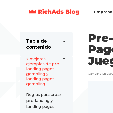
Empresa
Pre
Tabla de
Pag
contenido
Jue
7 mejores
ejemplos de pre-
landing pages
gambling y
Gambling En Esp
landing pages
gambling
Reglas para crear
pre-landing y
landing pages