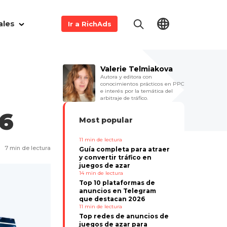
ales
Ir a RichAds
Valerie Telmiakova
Autora y editora con
conocimientos prácticos en PPC
e interés por la temática del
arbitraje de tráfico.
26
Most popular
11
min de lectura
7
min de lectura
Guía completa para atraer
y convertir tráfico en
juegos de azar
14
min de lectura
Top 10 plataformas de
anuncios en Telegram
que destacan 2026
11
min de lectura
Top redes de anuncios de
juegos de azar para