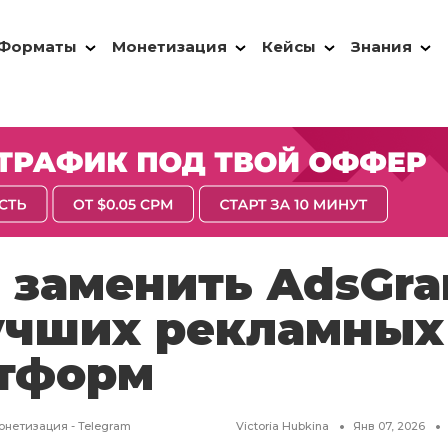
Форматы
Монетизация
Кейсы
Знания
 заменить AdsGr
учших рекламных
тформ
онетизация - Telegram
Victoria Hubkina
Янв 07, 2026