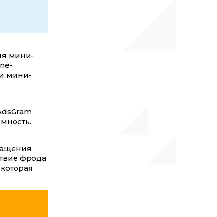
ля мини-
ine-
 и мини-
 AdsGram
мность.
ращения
твие фрода
 которая