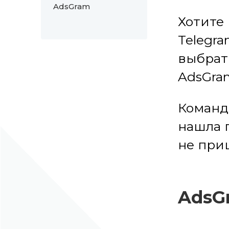
AdsGram
Хотите
Telegra
выбрат
AdsGra
Коман
нашла 
не при
AdsG