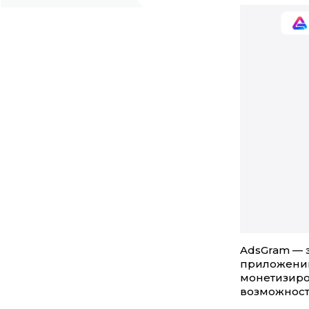
AdsGram — 
приложений
монетизиро
возможност