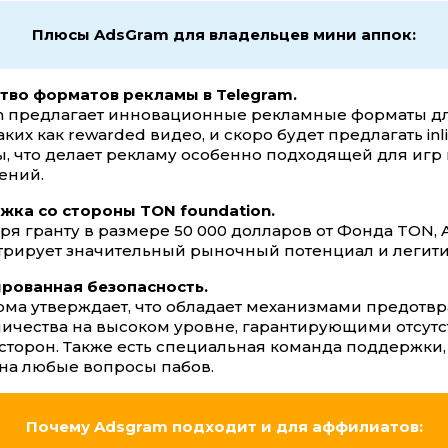
Плюсы AdsGram для владельцев мини аппок:
во форматов рекламы в Telegram.
m предлагает инновационные рекламные форматы д
аких как rewarded видео, и скоро будет предлагать inl
, что делает рекламу особенно подходящей для игр
ений.
ка со стороны TON foundation.
ря гранту в размере 50 000 долларов от Фонда TON,
рирует значительный рыночный потенциал и легити
рованная безопасность.
ма утверждает, что обладает механизмами предотв
чества на высоком уровне, гарантирующими отсутс
 сторон. Также есть специальная команда поддержки,
 на любые вопросы пабов.
Почему Adsgram подходит и для аффилиатов: