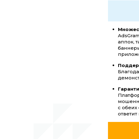
Множест
AdsGra
аппок, т
баннеры
прилож
Поддерж
Благода
демонст
Гаранти
Платфор
мошенни
с обеих
ответит