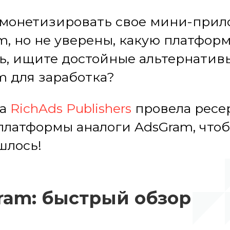
 монетизировать свое мини-при
m, но не уверены, какую платфор
ь, ищите достойные альтернатив
m для заработка?
да
RichAds Publishers
провела ресе
платформы аналоги AdsGram, что
шлось!
ram: быстрый обзор