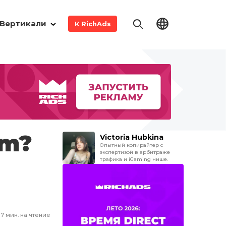
Вертикали
К RichAds
am?
Victoria Hubkina
Опытный копирайтер с
экспертизой в арбитраже
трафика и iGaming нише.
7
мин. на чтение