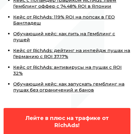
Кейс с попандер трафиком RichAds: льем
Гемблинг оффер с 74.48% ROI в Японии
Кейс от RichAds: 119% ROI на попсах в ГЕО
Бангладеш
Обучающий кейс: как лить на Гемблинг с
пушей
Кейс от RichAds: дейтинг на инпейдж пушах на
Германию с ROI 37.17%
Кейс от RichAds: антивирусы на пушах с ROI
32%
Обучающий кейс: как запускать гемблинг на
пушах без ограничений и банов
Лейте в плюс на трафике от
RichAds!