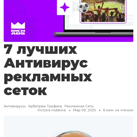
7 лучших
Антивирус
рекламных
сеток
Антивирусы
Арбитраж Трафика
Рекламная Сеть
Victoria Hubkina
Мар 09, 2025
6
мин. на чтение