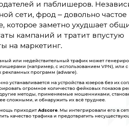
одателей и паблишеров. Независ
ой сети, фрод ‒ довольно частое
е, которое заметно ухудшает общ
таты кампаний и тратит впустую
ы на маркетинг.
ный или недействительный трафик может генериро
лишерами (например, с использованием VPN), или 
 рекламных программ (adware).
но устанавливается на устройства юзеров без их сог
рировать огромное количество фейковых показов ре
и другие методы, применяемые мошенниками, становя
ее сложными, и обнаружить их всё труднее.
омощь приходит
Adscore
. Мы интегрировали его в сеть
тить качество трафика и предотвратить несуществу