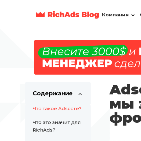
Компания
Ads
Содержание
мы 
Что такое Adscore?
фро
Что это значит для
RichAds?