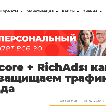
Форматы
Монетизация
Кейсы
Знания
core + RichAds: ка
защищаем трафик
да
Olga Dashuk
Июн 02, 2020