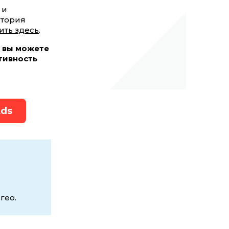
 и
итория
ть здесь
.
, вы можете
тивность
Ads
гео.