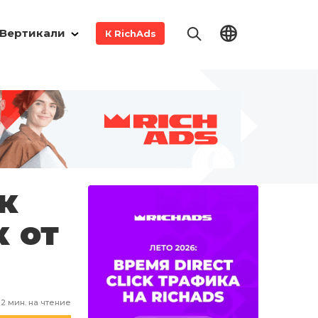
Вертикали
К RichAds
к
 от
2
мин. на чтение