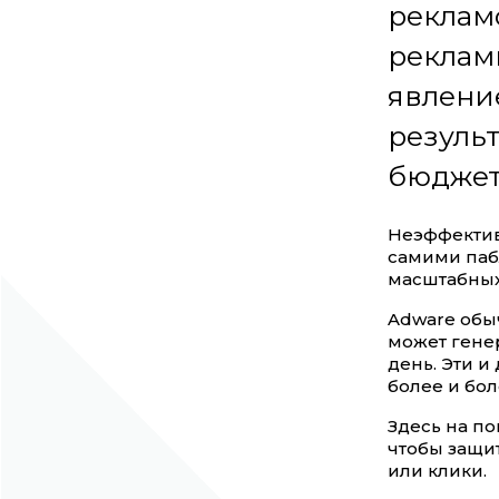
реклам
рекламн
явлени
резуль
бюджет
Неэффектив
самими паб
масштабных
Adware обыч
может гене
день. Эти 
более и бол
Здесь на п
чтобы защи
или клики.