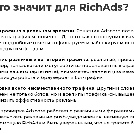
то значит для RichAds?
трафика в реальном времени
. Решения Adscore поз
вать трафик мгновенно. До того как он поступит к ва
 подробные отчеты, отфильтруем и заблокируем ист
и другим фродом.
ние различных категорий трафика
: реальный, прокс
ер, пользователи могут зайти из нерелевантных стра
ми вашего таргетинга), низкокачественный (пользо
ших устройств и браузеров) и бот-трафик.
вка всего некачественного трафика
. Другими слов
ем не только ботов, но и все типы трафика (см. выше)
низить эффективность рекламы.
, проверка Adscore работает с различными форматам
запускать рекламные push-уведомления, нативную и
омощью RichAds и быть уверенными, что не тратите 
.