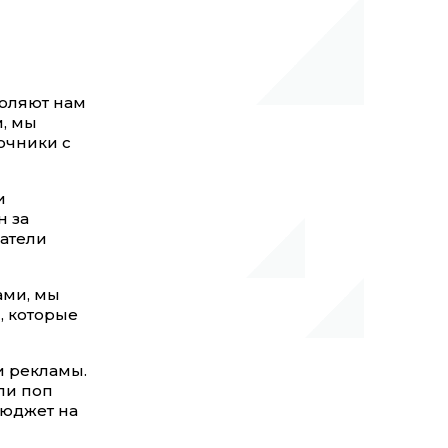
воляют нам
м, мы
очники с
и
н за
ватели
ами, мы
, которые
и рекламы.
ли поп
бюджет на