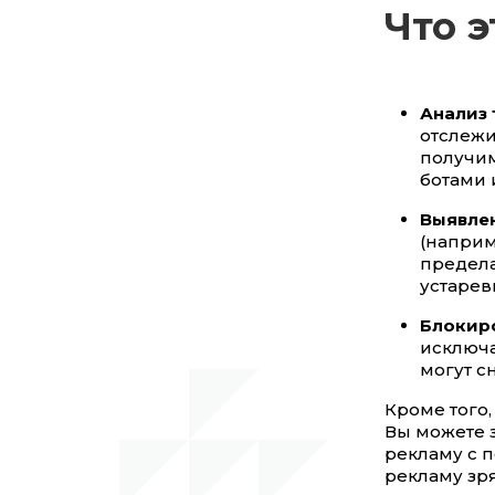
Что э
Анализ 
отслежи
получим
ботами 
Выявле
(наприм
предела
устарев
Блокиро
исключа
могут с
Кроме того
Вы можете 
рекламу с п
рекламу зря