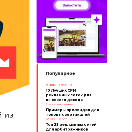
Популярное
9
мин. на чтение
10 Лучших CPM
рекламных сеток для
высокого дохода
11
мин. на чтение
Примеры прелендов для
й из
топовых вертикалей
12
мин. на чтение
и
Топ 23 рекламных сетей
для арбитражников