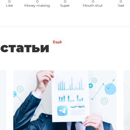
0
0
0
0
0
Like
Money making
Super
Mouth shut
Sad
статьи
Ещё