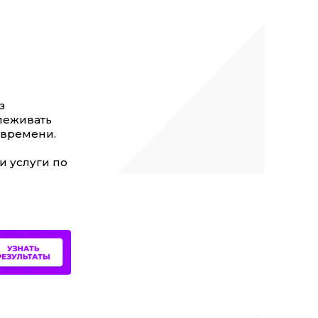
з
леживать
 времени.
и услуги по