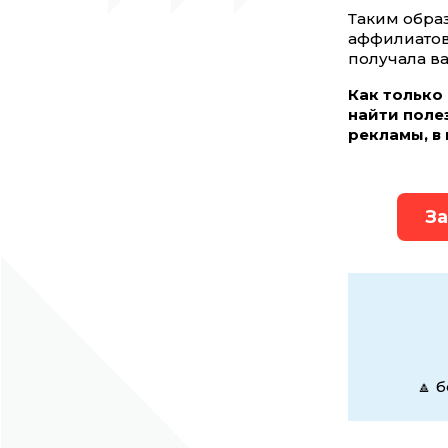
Таким обра
аффилиатов,
получала в
Как только
найти поле
рекламы, в
За
🔼 