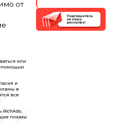
имо от
Подпишитесь
на нашу
рассылку!
ие
ваться или
с помощью
ласия и
кламы в
тся все
 RichAds,
ющие показы