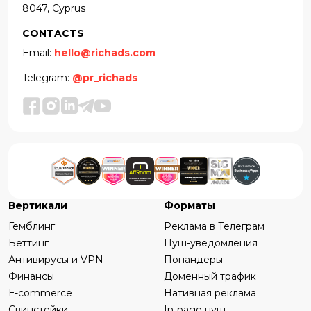
8047, Cyprus
CONTACTS
Email:
hello@richads.com
Telegram:
@pr_richads
Вертикали
Форматы
Гемблинг
Реклама в Телеграм
Беттинг
Пуш-уведомления
Антивирусы и VPN
Попандеры
Финансы
Доменный трафик
Е-commerce
Нативная реклама
Свипстейки
In-page пуш