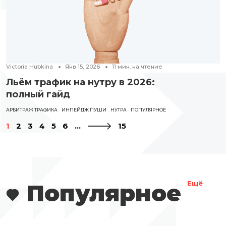
Victoria Hubkina
Янв 15, 2026
11
мин. на чтение
Льём трафик на нутру в 2026:
полный гайд
АРБИТРАЖ ТРАФИКА
ИНПЕЙДЖ ПУШИ
НУТРА
ПОПУЛЯРНОЕ
1
2
3
4
5
6
...
15
Популярное
Ещё