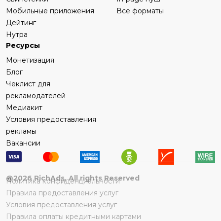
Мобильные приложения
Все форматы
Дейтинг
Нутра
Ресурсы
Монетизация
Блог
Чеклист для
рекламодателей
Медиакит
Условия предоставления
рекламы
Вакансии
@
2026
RichAds, All rights Reserved
Политика конфиденциальности
Правила предоставления услуг
Условия предоставления услуг
Правила оплаты кредитными картами