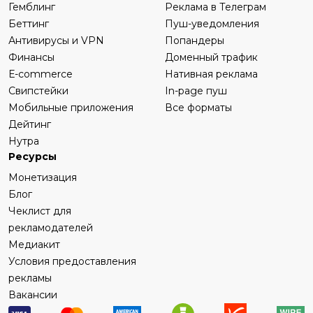
Гемблинг
Реклама в Телеграм
Беттинг
Пуш-уведомления
Антивирусы и VPN
Попандеры
Финансы
Доменный трафик
Е-commerce
Нативная реклама
Свипстейки
In-page пуш
Мобильные приложения
Все форматы
Дейтинг
Нутра
Ресурсы
Монетизация
Блог
Чеклист для
рекламодателей
Медиакит
Условия предоставления
рекламы
Вакансии