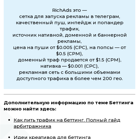
RichAds это —
сетка для запуска рекламы в телеграм,
качественный пуш, инпейдж и попандер
трафик,
источник нативной, доменной и баннерной
рекламы,
цена на пуши от $0.005 (CPC), на попсы — от
$0.5 (CPM),
доменный траф продается от $1.5 (CPM),
нативка — $0.001 (CPC),
рекламная сеть с большими объемами
доступного трафика в более чем 200 гео.
Дополнительную информацию по теме Беттинга
можно найти здесь:
Как лить трафик на беттинг. Полный гайд
арбитражника
Идеи креативов для беттинга