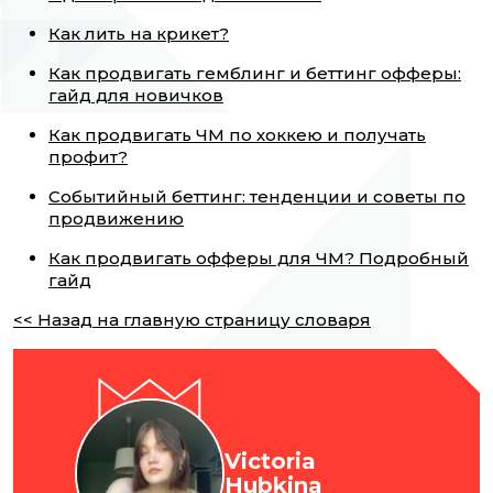
Как лить на крикет?
Как продвигать гемблинг и беттинг офферы:
гайд для новичков
Как продвигать ЧМ по хоккею и получать
профит?
Событийный беттинг: тенденции и советы по
продвижению
Как продвигать офферы для ЧМ? Подробный
гайд
<< Назад на главную страницу словаря
Victoria
Hubkina