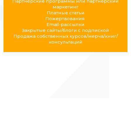
Партнёрские программы или партнерский
маркетинг
Платные статьи
Пожертвования
Email-рассылки
Закрытые сайты/блоги с подпиской
Продажа собственных курсов/мерча/книг/
консультаций