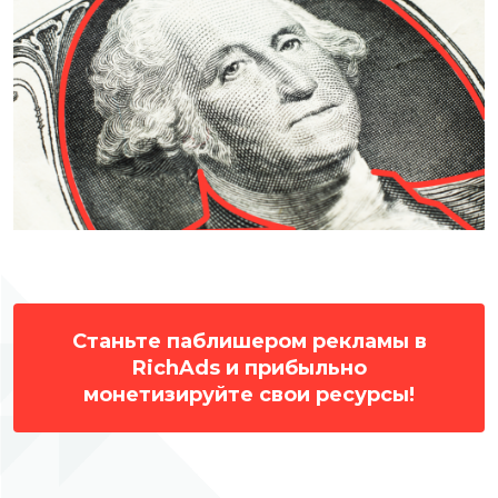
Станьте паблишером рекламы в
RichAds и прибыльно
монетизируйте свои ресурсы!