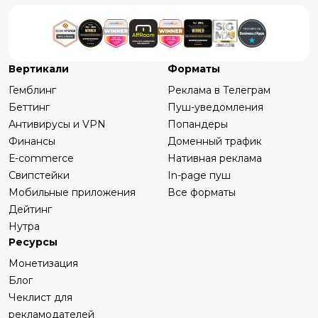
Вертикали
Форматы
Гемблинг
Реклама в Телеграм
Беттинг
Пуш-уведомления
Антивирусы и VPN
Попандеры
Финансы
Доменный трафик
Е-commerce
Нативная реклама
Свипстейки
In-page пуш
Мобильные приложения
Все форматы
Дейтинг
Нутра
Ресурсы
Монетизация
Блог
Чеклист для
рекламодателей