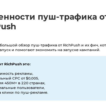
енности пуш-трафика о
Push
большой обзор пуш-трафика от RichPush и их фич, ко
апуск и помогают экономить на запуске кампаний.
т RichPush это:
имость рекламы,
ный CPC от $0,005,
я 450M+ в 220 странах,
еальные пользователи,
а клики по пуш-рекламе.