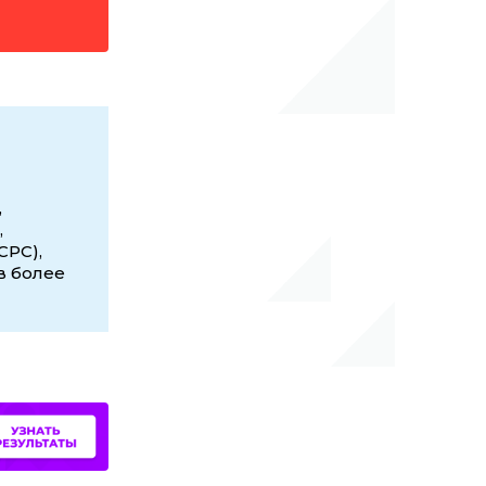
,
,
CPC),
в более