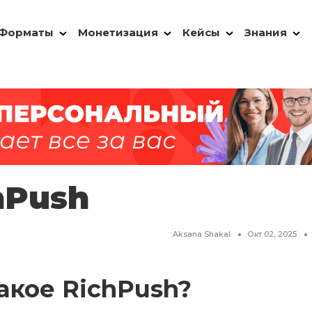
Форматы
Монетизация
Кейсы
Знания
hPush
Aksana Shakal
Окт 02, 2025
акое RichPush?