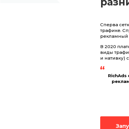
разн
Сперва сетк
трафике. Сп
рекламный 
В 2020 пла
виды трафика
и нативку) 
RichAds
реклам
Запу