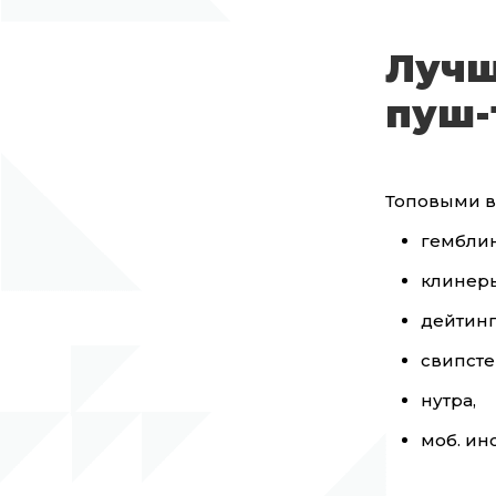
Лучш
пуш-
Топовыми в
гемблин
клинер
дейтинг
свипсте
нутра,
моб. ин