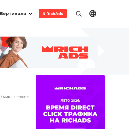
Вертикали
К RichAds
5
мин. на чтение