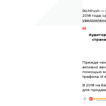
RichPush — 
2018 года,
уведомлен
Аудитор
страна
Прежде чем
активно зан
помощью мо
трафика. И 
В 2018 на б
для продаж