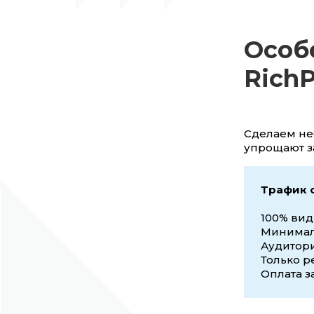
Особ
Rich
Сделаем не
упрощают з
Трафик о
100% вид
Минималь
Аудитори
Только р
Оплата з