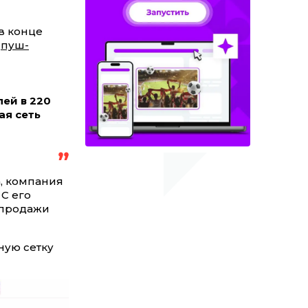
 в конце
—
пуш-
ей в 220
ая сеть
, компания
 С его
 продажи
ную сетку