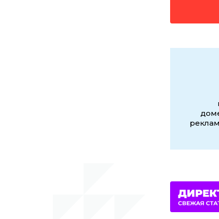
доме
реклам