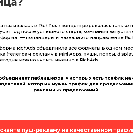
ица?
а называлась и RichPush концентрировалась только 
устя год после успешного старта, компания запусти
формат — попандеры и назвала это направление Ric
тформа RichAds объединила все форматы в одном мест
 (телеграм рекламу в Mini Apps, пуши, попсы, display, 
сегодня можно купить именно в RichAds.
 объединяет
паблишеров
, у которых есть трафик на 
одателей, которым нужен трафик для продвижени
рекламных предложений.
скайте пуш-рекламу на качественном трафи