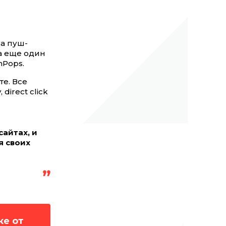
на пуш-
ла еще один
hPops.
е. Все
direct click
сайтах, и
я своих
ке от