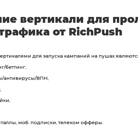
ие вертикали для про
трафика от RichPush
ертикалями для запуска кампаний на пушах являютс
г/беттинг,
ы/антивирусы/ВПН,
,
йки,
сталлы, моб. подписки, телеком офферы.