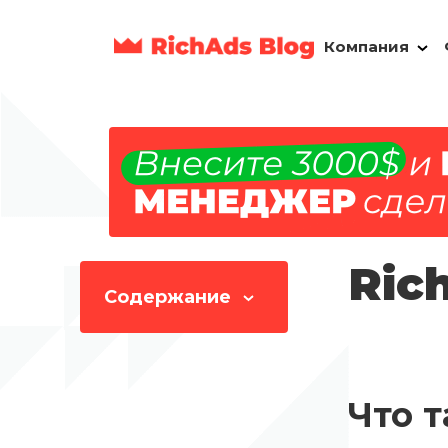
Компания
Ric
Содержание
Что т