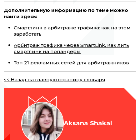
Дополнительную информацию по теме можно
найти здесь:
Смартлинк в арбитраже трафика: как на этом
заработать
Арбитраж трафика через SmartLink. Как лить
смартлинк на попандеры
Топ 21 рекламных сетей для арбитражников
<< Назад на главную страницу словаря
Aksana Shakal