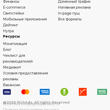
Финансы
Доменный трафик
Е-commerce
Нативная реклама
Свипстейки
In-page пуш
Мобильные приложения
Все форматы
Дейтинг
Нутра
Ресурсы
Монетизация
Блог
Чеклист для
рекламодателей
Медиакит
Условия предоставления
рекламы
Вакансии
@
2026
RichAds, All rights Reserved
Политика конфиденциальности
Правила предоставления услуг