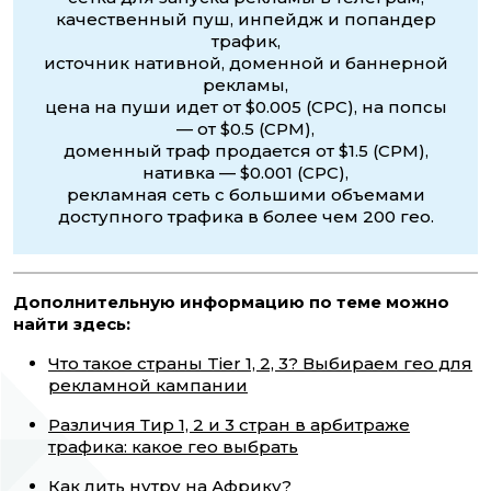
качественный пуш, инпейдж и попандер
трафик,
источник нативной, доменной и баннерной
рекламы,
цена на пуши идет от $0.005 (CPC), на попсы
— от $0.5 (CPM),
доменный траф продается от $1.5 (CPM),
нативка — $0.001 (CPC),
рекламная сеть с большими объемами
доступного трафика в более чем 200 гео.
Дополнительную информацию по теме можно
найти здесь:
Что такое страны Tier 1, 2, 3? Выбираем гео для
рекламной кампании
Различия Тир 1, 2 и 3 стран в арбитраже
трафика: какое гео выбрать
Как лить нутру на Африку?