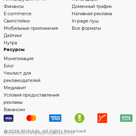
Финансы
Доменный трафик
Е-commerce
Нативная реклама
Свипстейки
In-page пуш
Мобильные приложения
Все форматы
Дейтинг
Нутра
Ресурсы
Монетизация
Блог
Чеклист для
рекламодателей
Медиакит
Условия предоставления
рекламы
Вакансии
@
2026
RichAds, All rights Reserved
Политика конфиденциальности