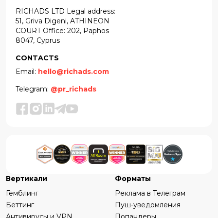
RICHADS LTD Legal address:
51, Griva Digeni, ATHINEON
COURT Office: 202, Paphos
8047, Cyprus
CONTACTS
Email:
hello@richads.com
Telegram:
@pr_richads
Вертикали
Форматы
Гемблинг
Реклама в Телеграм
Беттинг
Пуш-уведомления
Антивирусы и VPN
Попандеры