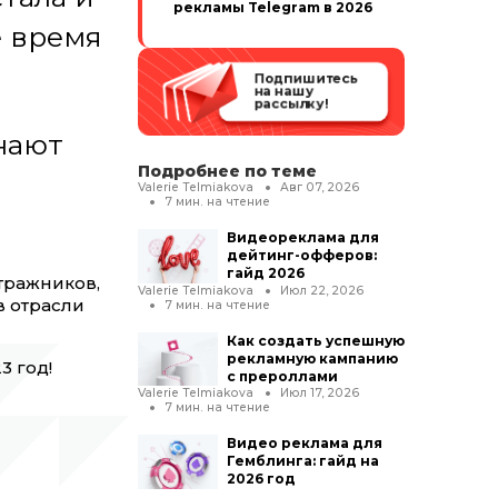
рекламы Telegram в 2026
е время
Подпишитесь
на нашу
рассылку!
нают
Подробнее по теме
с
Valerie Telmiakova
Авг 07, 2026
7
мин. на чтение
Видеореклама для
дейтинг-офферов:
гайд 2026
тражников,
Valerie Telmiakova
Июл 22, 2026
в отрасли
7
мин. на чтение
Как создать успешную
рекламную кампанию
3 год!
с прероллами
Valerie Telmiakova
Июл 17, 2026
7
мин. на чтение
Видео реклама для
Гемблинга: гайд на
2026 год