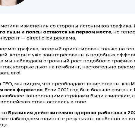
аметили изменения со стороны источников трафика
.
что пуши и попсы остаются на первом месте
, но тепе
нкурент —
direct click реклама
.
формат трафика, который ориентирован только на те
лей, которые уже заинтересованы в подобных офферо
да мы наблюдали огромный рост подобного трафика
нтов, которые льют на гемблинг, настоятельно реко
ать его!
я ГЕО, мы видим, что преобладают такие страны, как
И
я всех форматов
. Если 2021 год был больше связан с 
у наиболее конвертящими странами были азиатские, 
вропейских стран остались в топе.
 что
Бразилия действительно здорово работала в 20
акже наблюдаем отличные результаты, особенно во в
ода.