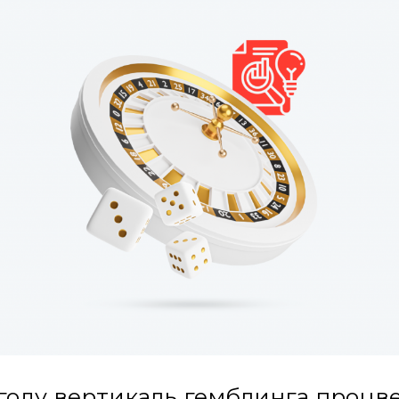
 году вертикаль гемблинга процве