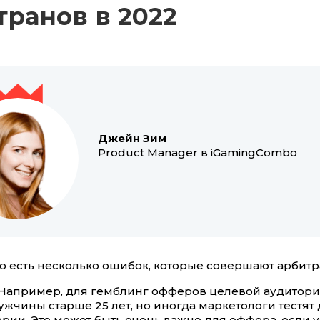
транов в 2022
Джейн Зим
Product Manager в iGamingCombo
то есть несколько ошибок, которые совершают арбит
 Например, для гемблинг офферов целевой аудитор
жчины старше 25 лет, но иногда маркетологи тестят
рии. Это может быть очень важно для оффера, если 