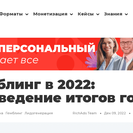
Форматы
Монетизация
Кейсы
Знания
блинг в 2022:
ведение итогов г
ка
Гемблинг
Лидогенерация
RichAds Team
Дек 09, 2022