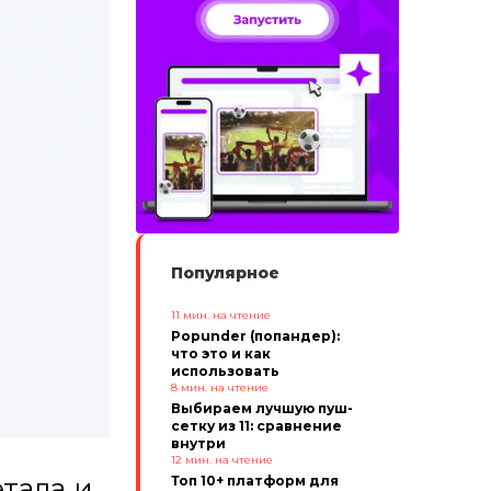
Популярное
11
мин. на чтение
Popunder (попандер):
что это и как
использовать
8
мин. на чтение
Выбираем лучшую пуш-
сетку из 11: сравнение
внутри
12
мин. на чтение
тала и
Топ 10+ платформ для