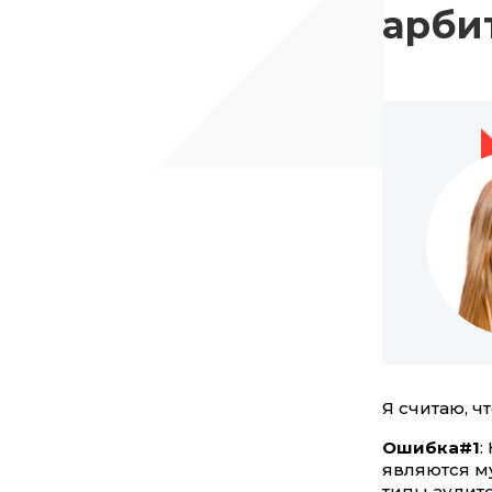
арби
Я считаю, ч
Ошибка#1
:
являются му
типы аудито