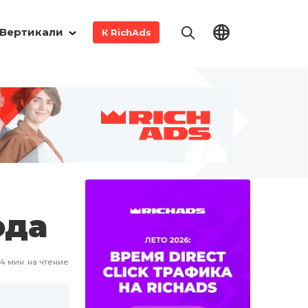
Вертикали
К RichAds
ода
4
мин. на чтение