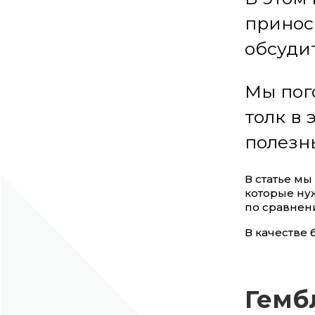
принос
обсудит
Мы пог
толк в 
полезн
В статье м
которые нуж
по сравнени
В качестве 
Гембл