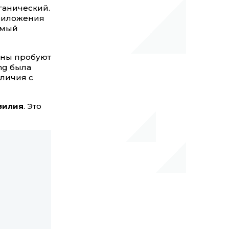
рганический.
риложения
самый
аны пробуют
ing была
зличия с
зилия
. Это