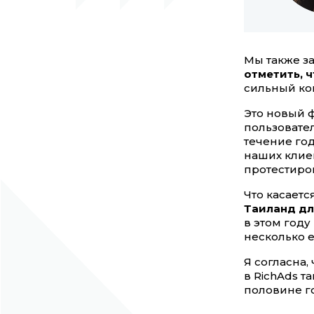
Мы также з
отметить, 
сильный ко
Это новый 
пользовате
течение го
наших клие
протестиров
Что касаетс
Таиланд дл
в этом год
несколько е
Я согласна,
в RichAds т
половине г