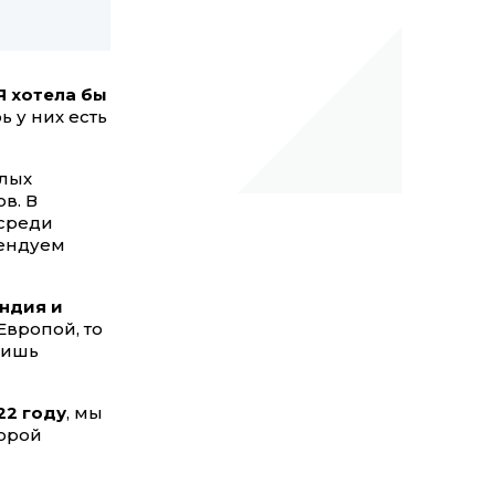
 Я хотела бы
рь у них есть
плых
в. В
 среди
мендуем
ндия и
Европой, то
лишь
22 году
, мы
торой