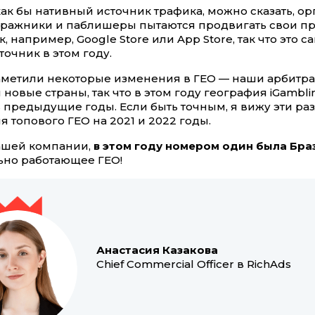
 как бы нативный источник трафика, можно сказать, о
ражники и паблишеры пытаются продвигать свои п
к, например, Google Store или App Store, так что это 
очник в этом году.
аметили некоторые изменения в ГЕО — наши арбитр
 новые страны, так что в этом году география iGambl
 предыдущие годы. Если быть точным, я вижу эти ра
я топового ГЕО на 2021 и 2022 годы.
ашей компании,
в этом году номером один была Бра
ьно работающее ГЕО!
Анастасия Казакова
Chief Commercial Officer в RichAds