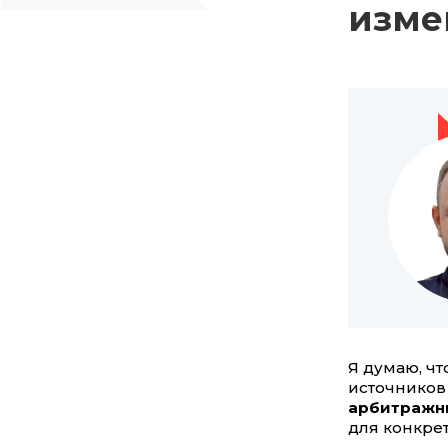
изме
Я думаю, чт
источников 
арбитражни
для конкре