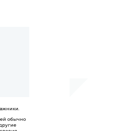
ражники.
ией обычно
 другие
условия