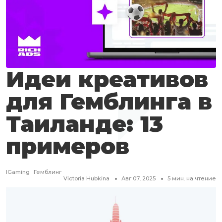
Идеи креативов
для Гемблинга в
Таиланде: 13
примеров
IGaming
Гемблинг
Victoria Hubkina
Авг 07, 2025
5
мин. на чтение