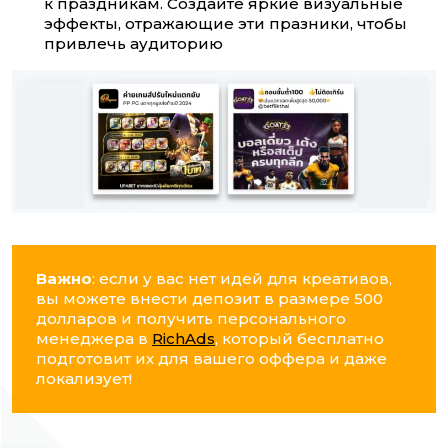
к праздникам. Создайте яркие визуальные
эффекты, отражающие эти празники, чтобы
привлечь аудиторию
Важно
: если у вас нет идей для креативов,
вы можете внести депозит в размере 500
долларов и получить персонального
менеджера в
RichAds
, который бесплатно
подготовит их для вашего оффера и даже
локализует!