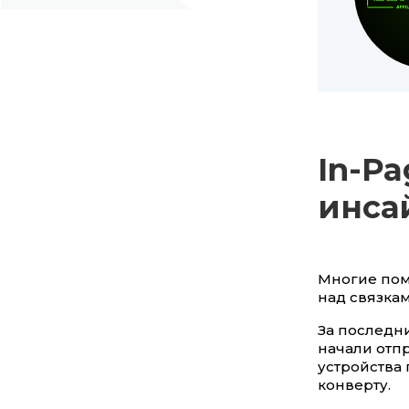
In-Pa
инса
Многие пом
над связка
За последн
начали отп
устройства
конверту.