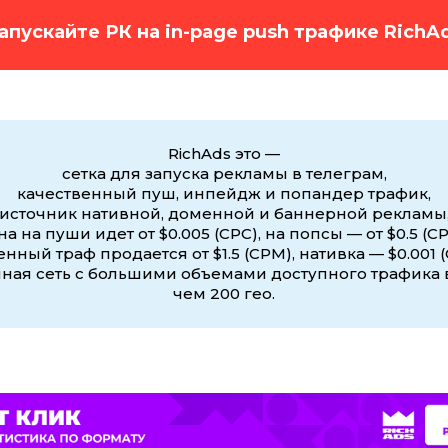
апускайте РК на in-page push трафике RichA
RichAds это —
сетка для запуска рекламы в телеграм,
качественный пуш, инпейдж и попандер трафик,
источник нативной, доменной и баннерной рекламы
на на пуши идет от $0.005 (CPC), на попсы — от $0.5 (CP
нный траф продается от $1.5 (CPM), нативка — $0.001 (
ная сеть с большими объемами доступного трафика 
чем 200 гео.