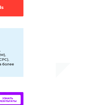
ds
,
M),
CPC),
в более