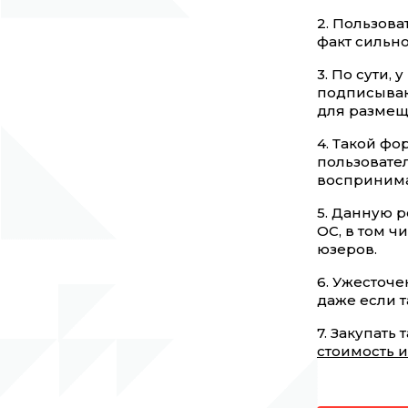
2. Пользов
факт сильн
3. По сути,
подписываю
для размещ
4. Такой ф
пользовател
воспринима
5. Данную р
ОС, в том ч
юзеров.
6. Ужесточ
даже если 
7. Закупать
стоимость 