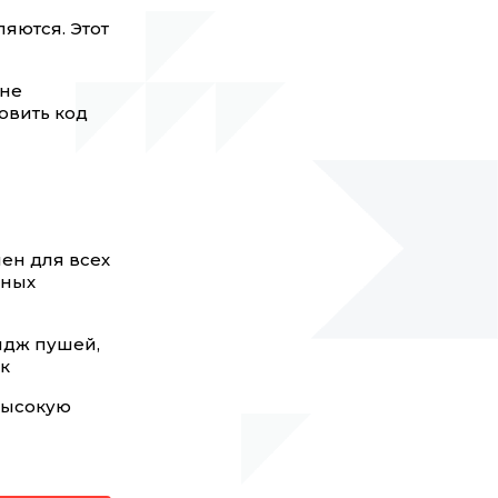
яются. Этот
 не
овить код
пен для всех
бных
йдж пушей,
к
 высокую