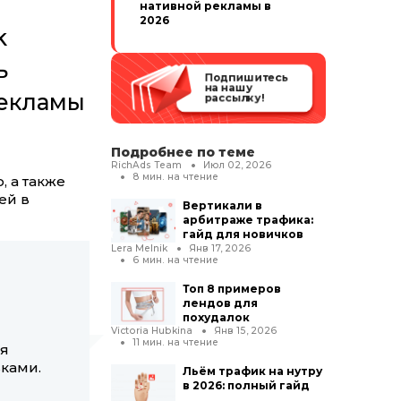
нативной рекламы в
2026
k
ь
Подпишитесь
на нашу
рекламы
рассылку!
Подробнее по теме
RichAds Team
Июл 02, 2026
8
мин. на чтение
 а также
ей в
Вертикали в
арбитраже трафика:
гайд для новичков
Lera Melnik
Янв 17, 2026
6
мин. на чтение
Топ 8 примеров
лендов для
похудалок
Victoria Hubkina
Янв 15, 2026
11
мин. на чтение
ая
ками.
Льём трафик на нутру
в 2026: полный гайд