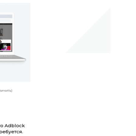
личить)
то Adblock
ребуется.