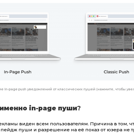
е In-page push уведомлений от классических пушей (нажмите, чтобы уве
именно in-page пуши
?
 рекламы виден всем пользователям. Причина в том, ч
пейдж пуши и разрешение на её показ от юзера не т