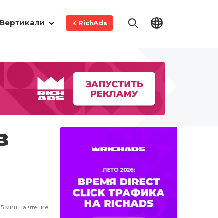
Вертикали
К RichAds
в
5
мин. на чтение