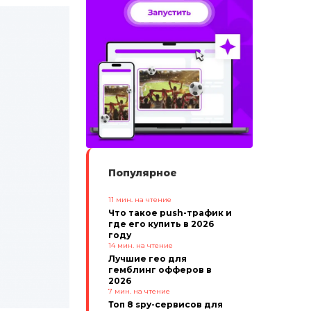
Популярное
11
мин. на чтение
Что такое push-трафик и
где его купить в 2026
году
14
мин. на чтение
Лучшие гео для
гемблинг офферов в
2026
7
мин. на чтение
Топ 8 spy-сервисов для