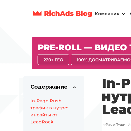
Компания
In-
Содержание
нут
In-Page Push
Lea
трафик в нутре:
инсайты от
LeadRock
In-Page Пуши
И