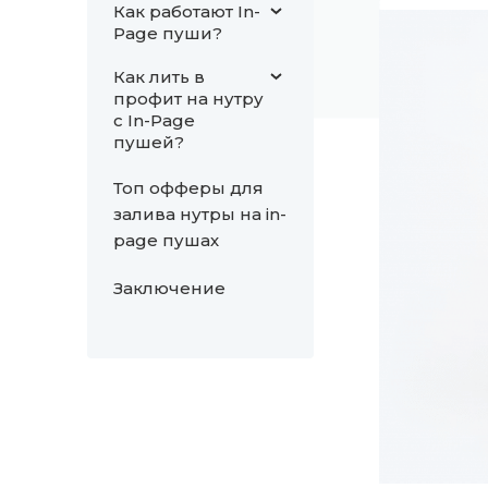
Как работают In-
Page пуши?
Как лить в
профит на нутру
с In-Page
пушей?
Топ офферы для
залива нутры на in-
page пушах
Заключение