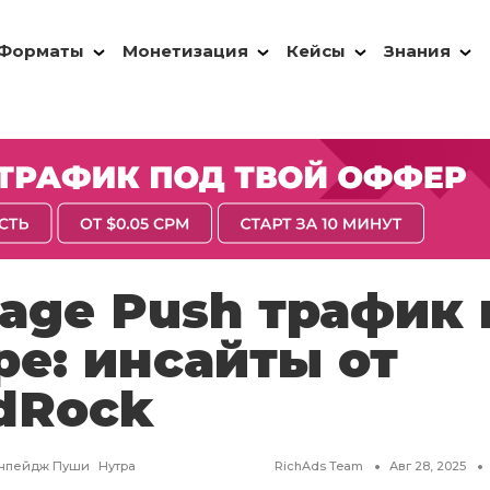
Форматы
Монетизация
Кейсы
Знания
Page Push трафик 
ре: инсайты от
dRock
нпейдж Пуши
Нутра
RichAds Team
Авг 28, 2025