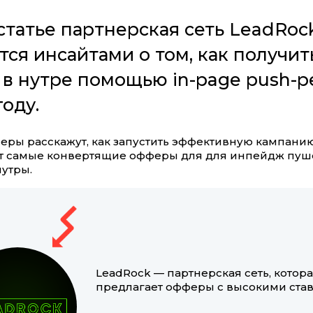
статье партнерская сеть LeadRoc
ся инсайтами о том, как получит
 в нутре помощью in-page push-
году.
еры расскажут, как запустить эффективную кампанию,
т самые конвертящие офферы для для инпейдж пуш
нутры.
LeadRock — партнерская сеть, котор
предлагает офферы с высокими став