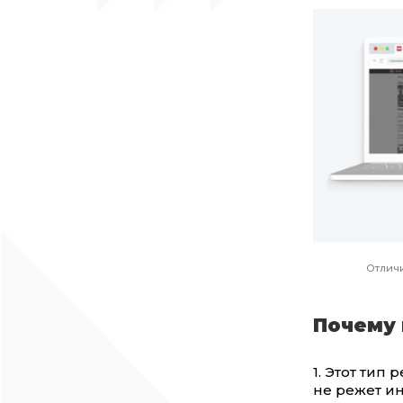
Отличи
Почему 
1. Этот тип
не режет ин