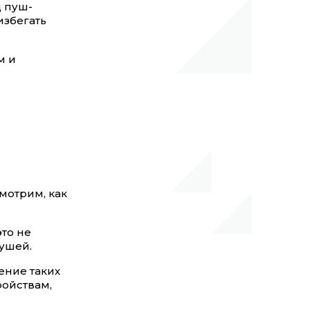
д пуш-
избегать
м и
мотрим, как
это не
пушей.
ение таких
ойствам,