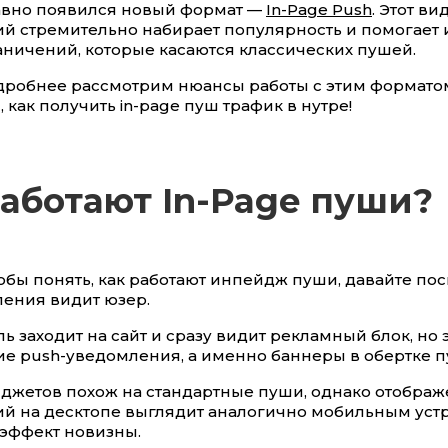
давно появился новый формат —
In-Page Push
. Этот ви
й стремительно набирает популярность и помогает 
аничений, которые касаются классических пушей.
дробнее рассмотрим нюансы работы с этим формато
 как получить in-page пуш трафик в нутре!
работают In-Page пуши?
тобы понять, как работают инпейдж пуши, давайте пос
ления видит юзер.
ь заходит на сайт и сразу видит рекламный блок, но 
ие push-уведомления, а именно баннеры в обертке 
иджетов похож на стандартные пуши, однако отображ
й на десктопе выглядит аналогично мобильным устр
 эффект новизны.