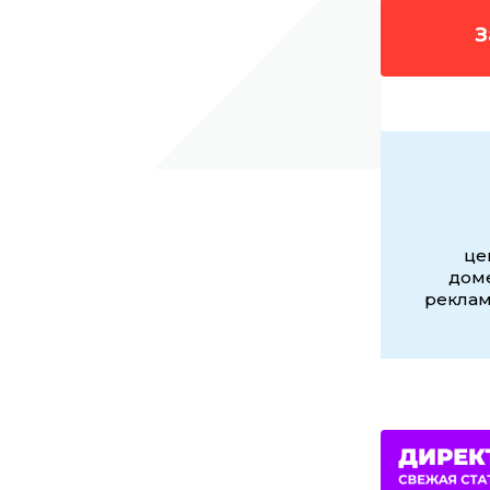
З
це
доме
реклам