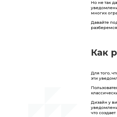
Но не так 
уведомлени
многих огр
Давайте по
разберемся,
Как 
Для того, ч
эти уведом
Пользовател
классическ
Дизайн у в
уведомлени
что создает