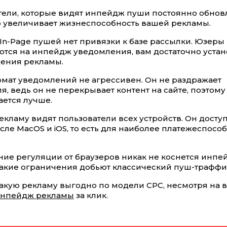
атели, которые видят инпейдж пуши постоянно обновл
о увеличивает жизнеспособность вашей рекламы.
 у In-Page пушей нет привязки к базе рассылки. Юзеры
тся на инпейдж уведомления, вам достаточно устан
ения рекламы.
ормат уведомлений не агрессивен. Он не раздражает
я, ведь он не перекрывает контент на сайте, поэтому
ется лучше.
екламу видят пользователи всех устройств. Он досту
исле MacOS и iOS, то есть для наиболее платежеспосо
ение регуляции от браузеров никак не коснется инпе
такие ограничения добьют классический пуш-траффи
 такую рекламу выгодно по модели CPC, несмотря на
инпейдж рекламы
за клик.