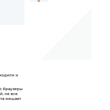
аходили и
ас браузеры
, не все
ота мешает