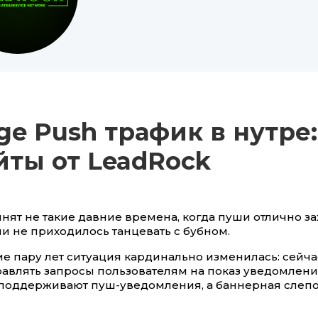
ge Push трафик в нутре:
йты от LeadRock
нят не такие давние времена, когда пуши отлично з
ми не приходилось танцевать с бубном.
ие пару лет ситуация кардинально изменилась: сейч
равлять запросы пользователям на показ уведомлений
 поддерживают пуш-уведомления, а баннерная слеп