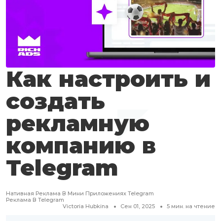
Как настроить и
создать
рекламную
компанию в
Telegram
Нативная Реклама В Мини Приложениях Telegram
Реклама В Telegram
Victoria Hubkina
Сен 01, 2025
5
мин. на чтение