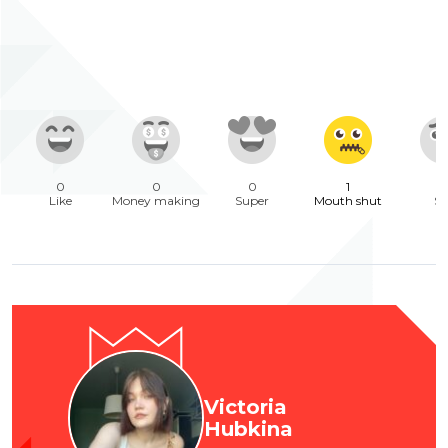
0
0
0
1
Like
Money making
Super
Mouth shut
Sa
Victoria
Hubkina