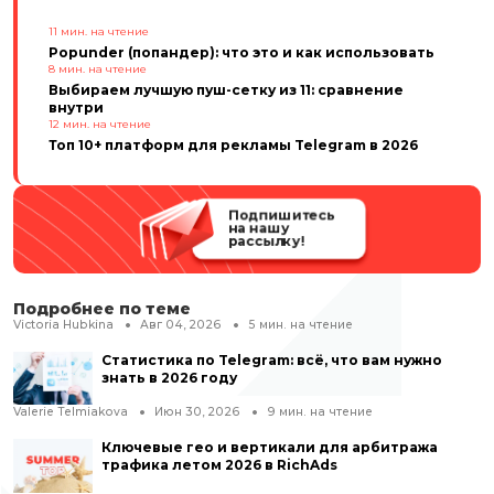
11
мин. на чтение
Popunder (попандер): что это и как использовать
8
мин. на чтение
Выбираем лучшую пуш-сетку из 11: сравнение
внутри
12
мин. на чтение
Топ 10+ платформ для рекламы Telegram в 2026
Подпишитесь
на нашу
рассылку!
Подробнее по теме
Victoria Hubkina
Авг 04, 2026
5
мин. на чтение
Статистика по Telegram: всё, что вам нужно
знать в 2026 году
Valerie Telmiakova
Июн 30, 2026
9
мин. на чтение
Ключевые гео и вертикали для арбитража
трафика летом 2026 в RichAds