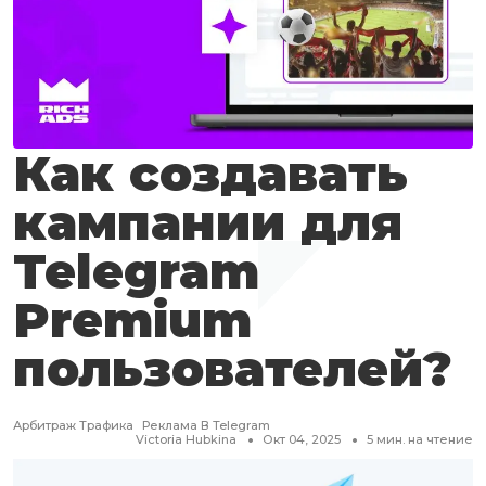
Как создавать
кампании для
Telegram
Premium
пользователей?
Арбитраж Трафика
Реклама В Telegram
Victoria Hubkina
Окт 04, 2025
5
мин. на чтение