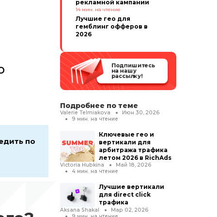
рекламной кампании
14
мин. на чтение
Лучшие гео для
гемблинг офферов в
2026
Подпишитесь
о
на нашу
рассылку!
Подробнее по теме
Valerie Telmiakova
Июн 30, 2026
9
мин. на чтение
Ключевые гео и
едить по
вертикали для
арбитража трафика
летом 2026 в RichAds
Victoria Hubkina
Май 18, 2026
4
мин. на чтение
Лучшие вертикали
для direct click
трафика
Aksana Shakal
Мар 02, 2026
9
мин. на чтение