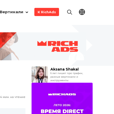
Вертикали
К RichAds
Aksana Shakal
6 лет пишет про трафик,
разные вертикали и
инструменты.
4
мин. на чтение