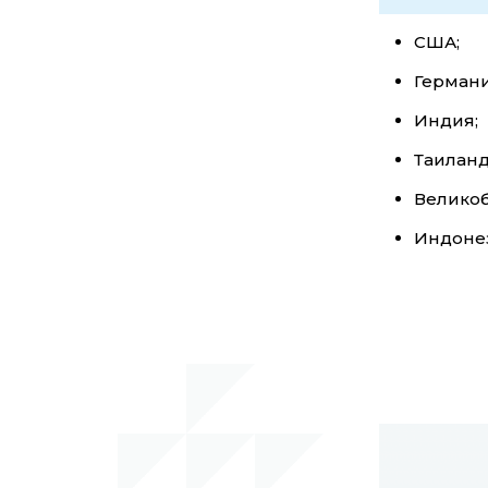
США;
Германи
Индия;
Таиланд
Великоб
Индоне