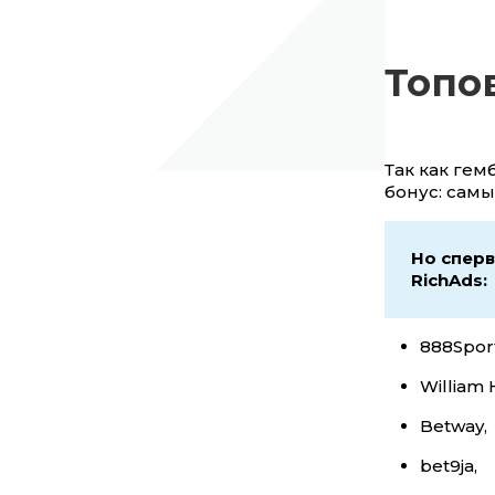
Топо
Так как гем
бонус: сам
Но сперв
RichAds:
888Sport
William H
Betway,
bet9ja,