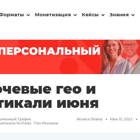
Форматы
Монетизация
Кейсы
Знания
чевые гео и
тикали июня
оменный Трафик
Aksana Shakal
Июн 15, 2022
ртикали RichAds
Поп-Реклама