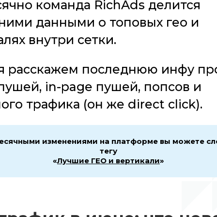
ячно команда RichAds делится
ними данными о топовых гео и
лях внутри сетки.
я расскажем последнюю инфу пр
пушей, in-page пушей, попсов и
го трафика (он же direct click).
есячными изменениями на платформе вы можете сл
тегу
«
Лучшие ГЕО и вертикали
»