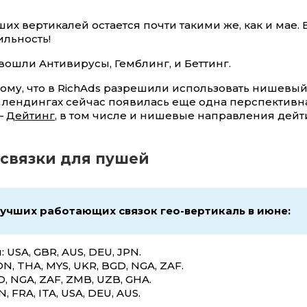
их вертикалей остается почти такими же, как и мае. В
ильность!
вошли Aнтивирусы, Гемблинг, и Беттинг.
ому, что в RichAds разрешили использовать нишевый
и лендингах сейчас появилась еще одна перспективн
—
Дейтинг
, в том числе и нишевые направления дейт
связки для пушей
учших работающих связок гео-вертикаль в июне:
 USA, GBR, AUS, DEU, JPN.
DN, THA, MYS, UKR, BGD, NGA, ZAF.
D, NGA, ZAF, ZMB, UZB, GHA.
, FRA, ITA, USA, DEU, AUS.