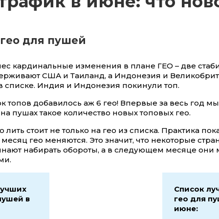
трафик в июне: что нов
гео для пушей
ес кардинальные изменения в плане ГЕО – две стаб
ерживают США и Таиланд, а Индонезия и Великобри
в списке. Индия и Индонезия покинули топ.
ок топов добавилось аж 6 гео! Впервые за весь год мы
а пушах такое количество новых топовых гео.
о лить стоит не только на гео из списка. Практика пок
 месяц гео меняются. Это значит, что некоторые стра
нают набирать обороты, а в следующем месяце они м
ми.
лучших
Список лу
пушей в
гео для пу
июне: