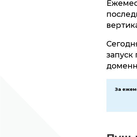
Ежемес
послед
вертика
Сегодн
запуск 
доменно
За ежем