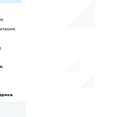
я;
итания;
;
я;
фрика
.