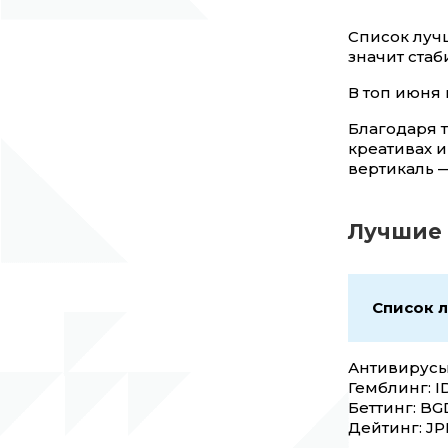
Список лучш
значит стаб
В топ июня 
Благодаря т
креативах 
вертикаль 
Лучшие 
Список л
Антивирусы:
Гемблинг: I
Беттинг: BG
Дейтинг: JPN