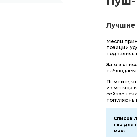
Пуш-
Лучшие 
Месяц прин
позиции уд
поднялись 
Зато в спис
наблюдаем н
Помните, чт
из месяца в
сейчас начи
популярны
Список 
гео для 
мае: