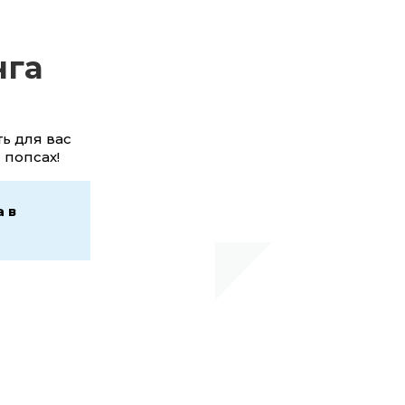
нга
ть для вас
 попсах!
 в