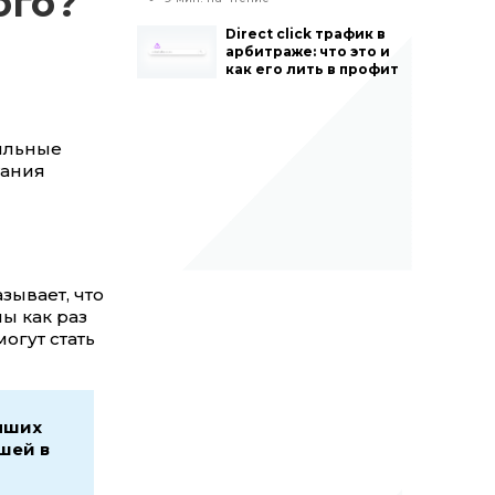
ого?
Direct click трафик в
арбитраже: что это и
как его лить в профит
ильные
тания
азывает, что
ны как раз
огут стать
чших
шей в