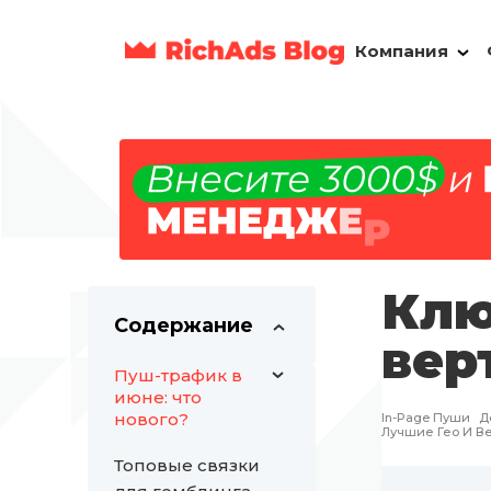
Компания
Клю
Содержание
вер
Пуш-трафик в
июне: что
нового?
In-Page Пуши
Д
Лучшие Гео И Ве
Топовые связки