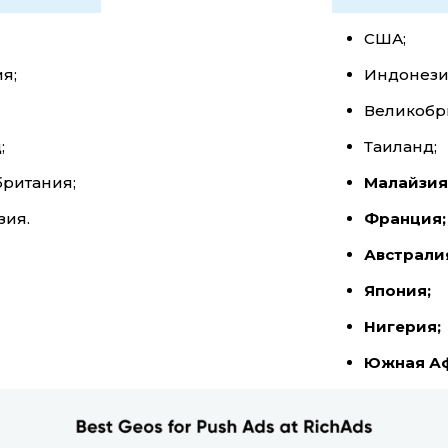
США;
я;
Индонези
Великобр
;
Таиланд;
ритания;
Малайзия
зия.
Франция;
Австрали
Япония;
Нигерия;
Южная А