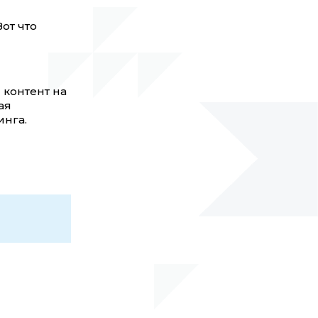
от что
 контент на
ая
инга.