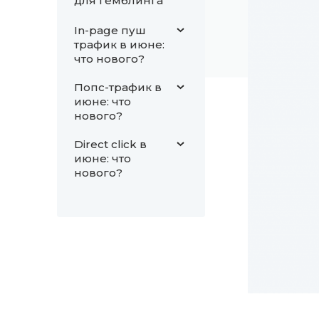
для гемблинга
In-page пуш
трафик в июне:
что нового?
Попс-трафик в
июне: что
нового?
Direct click в
июне: что
нового?