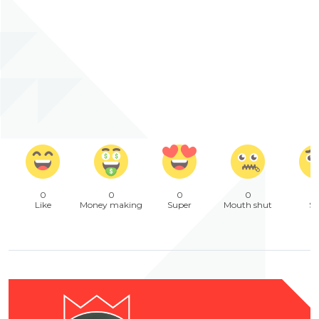
0
0
0
0
Like
Money making
Super
Mouth shut
Sa