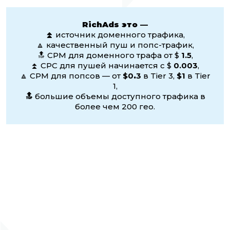
RichAds это —
⏫
источник доменного трафика,
🔼 качественный пуш и попс-трафик,
🔝 CPM для доменного трафа от $
1.5
,
⏫ CPC для пушей начинается с $
0.003
,
🔼 CPM для попсов — от
$0
.
3
в Tier 3,
$1
в Tier
1,
🔝
большие объемы доступного трафика в
более чем 200 гео.