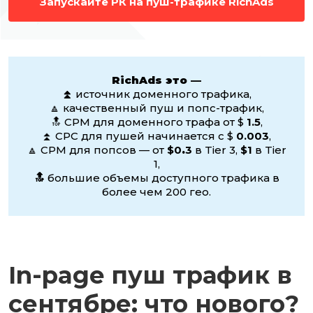
Запускайте РК на пуш-трафике RichAds
RichAds это —
⏫
источник доменного трафика,
🔼 качественный пуш и попс-трафик,
🔝 CPM для доменного трафа от $
1.5
,
⏫ CPC для пушей начинается с $
0.003
,
🔼 CPM для попсов — от
$0
.
3
в Tier 3,
$1
в Tier
1,
🔝
большие объемы доступного трафика в
более чем 200 гео.
In-page пуш трафик в
сентябре: что нового?