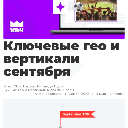
Ключевые гео и
вертикали
сентября
Direct Click Трафик
Инпейдж Пуши
Лучшие Гео И Вертикали RichAds
Попсы
Victoria Hubkina
Сен 14, 2022
4
мин. на чтение