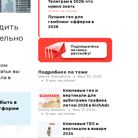
Телеграм в 2026: что
нужно знать
14
мин. на чтение
Лучшие гео для
гемблинг офферов в
одить
2026
тельно
Подпишитесь
на нашу
рассылку!
ком
татьи вы
Подробнее по теме
ла в
Valerie Telmiakova
Июн 30, 2026
9
мин. на чтение
Ключевые гео и
вертикали для
арбитража трафика
 быть в
летом 2026 в RichAds
атформе
Dmitry Makarov
Июн 15, 2024
6
мин. на чтение
Ключевые ГЕО и
вертикали в январе
2024