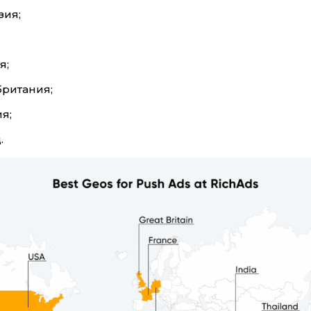
зия;
я;
ритания;
я;
.