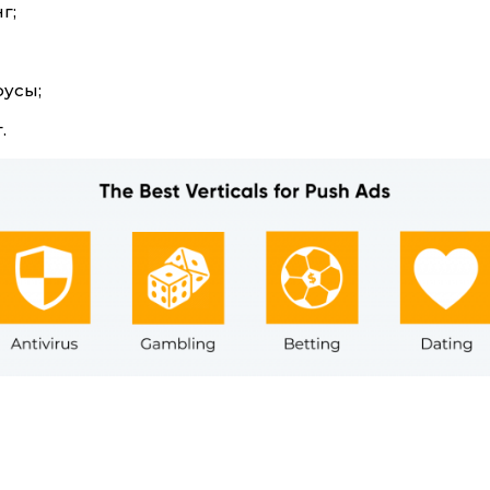
г;
усы;
.