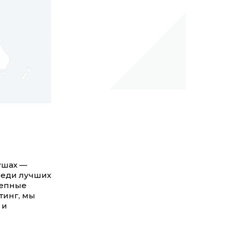
ушах —
Среди лучших
лепные
тинг, мы
 и