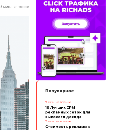
5
мин. на чтение
Популярное
9
мин. на чтение
10 Лучших CPM
рекламных сеток для
высокого дохода
9
мин. на чтение
Стоимость рекламы в