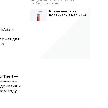
Dmitry Makarov
Май 17, 2024
7
мин. на чтение
Ключевые гео и
вертикали в мае 2024
chAds и
ормат для
 о
 Tier 1 —
вались в
Индонезия и
том году,