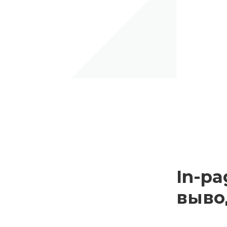
In-pa
выв