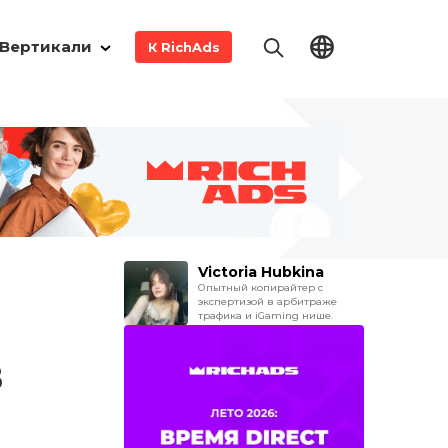
Вертикали
К RichAds
Victoria Hubkina
Опытный копирайтер с
экспертизой в арбитраже
трафика и iGaming нише.
в