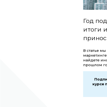
Год по
итоги 
принос
В статье м
маркетинге 
найдете ин
прошлом го
Подпи
курсе 