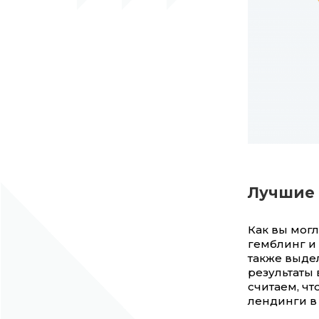
Лучшие 
Как вы могл
гемблинг и 
также выде
результаты 
считаем, чт
лендинги в 