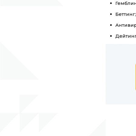
Гемблин
Беттинг;
Антивир
Дейтинг