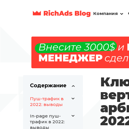
Компания
Клю
Содержание
вер
Пуш-трафик в
арб
2022: выводы
202
In-page пуш-
трафик в 2022:
выводы