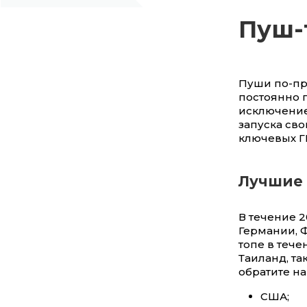
Пуш-
Пуши по-пр
постоянно п
исключение
запуска св
ключевых Г
Лучшие 
В течение 2
Германии, 
топе в тече
Таиланд, та
обратите на
США;