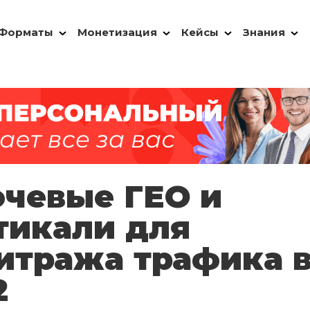
Форматы
Монетизация
Кейсы
Знания
чевые ГЕО и
тикали для
итража трафика 
2