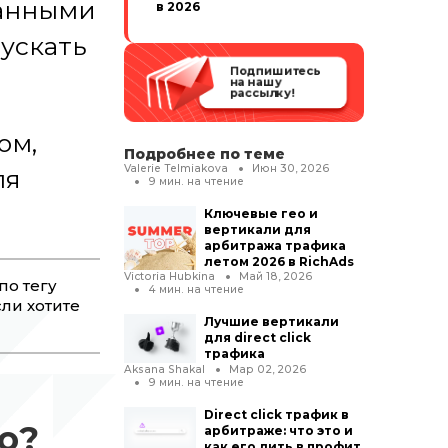
данными
в 2026
пускать
Подпишитесь
на нашу
рассылку!
ом,
Подробнее по теме
Valerie Telmiakova
Июн 30, 2026
ля
9
мин. на чтение
Ключевые гео и
вертикали для
арбитража трафика
летом 2026 в RichAds
Victoria Hubkina
Май 18, 2026
по тегу
4
мин. на чтение
ли хотите
Лучшие вертикали
для direct click
трафика
Aksana Shakal
Мар 02, 2026
9
мин. на чтение
Direct click трафик в
о?
арбитраже: что это и
как его лить в профит