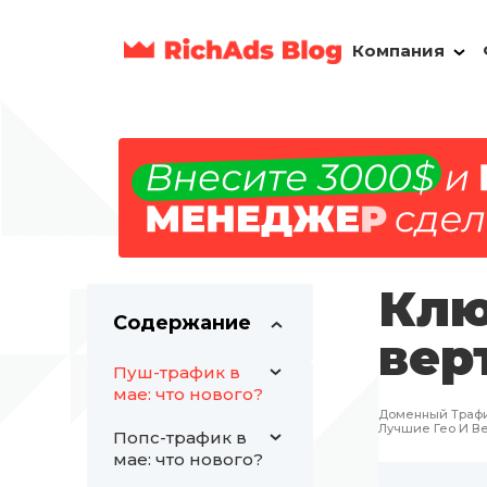
Компания
Клю
Содержание
вер
Пуш-трафик в
мае: что нового?
Доменный Траф
Лучшие Гео И Ве
Попс-трафик в
мае: что нового?