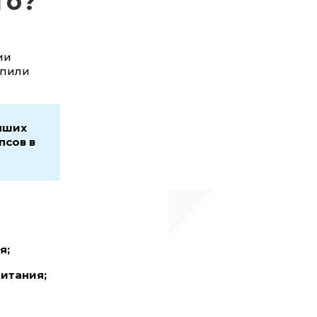
го?
ии
упили
чших
псов в
я;
итания;