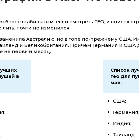
я более стабильным, если смотреть ГЕО, и список стр
 лить, почти не изменился.
заменила Австралию, но в топе по-прежнему США, И
Таиланд и Великобритания. Причем Германия и США 
е не первый месяц.
лучших
Список лу
пушей в
гео для пу
мае:
США;
я;
Германия
Индия;
;
Таиланд;