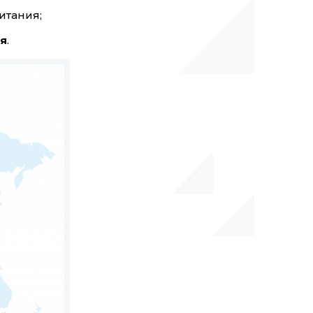
итания;
я
.