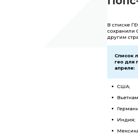
Попс-
В списке Г
сохранили С
другим стра
Список 
гео для 
апреле:
США;
Вьетнам
Германи
Индия;
Мексика