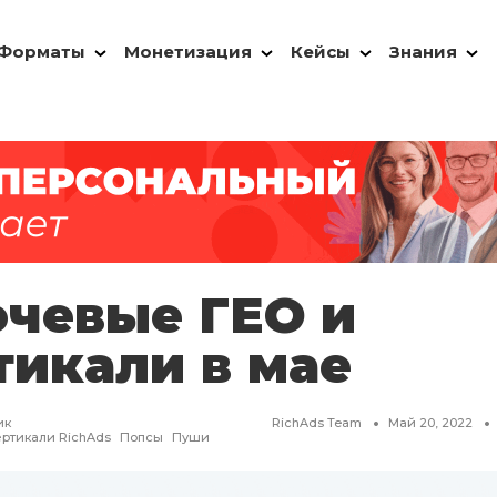
Форматы
Монетизация
Кейсы
Знания
чевые ГЕО и
тикали в мае
ик
RichAds Team
Май 20, 2022
ртикали RichAds
Попсы
Пуши