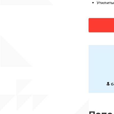
Утилиты 
🔝
б