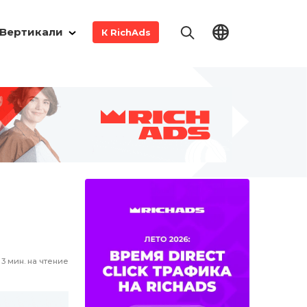
Вертикали
К RichAds
3
мин. на чтение