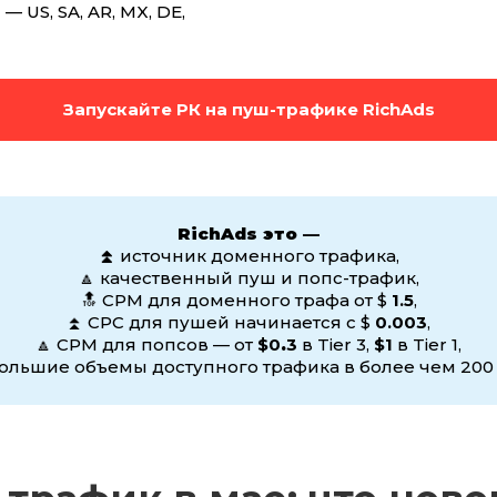
— US, SA, AR, MX, DE,
Запускайте РК на пуш-трафике RichAds
RichAds это —
⏫
источник доменного трафика,
🔼 качественный пуш и попс-трафик,
🔝 CPM для доменного трафа от $
1.5
,
⏫ CPC для пушей начинается с $
0.003
,
🔼 CPM для попсов — от
$0
.
3
в Tier 3,
$1
в Tier 1,
ольшие объемы доступного трафика в более чем 200 