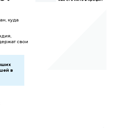
ан, куда
ндия,
держат свои
чших
шей в
;