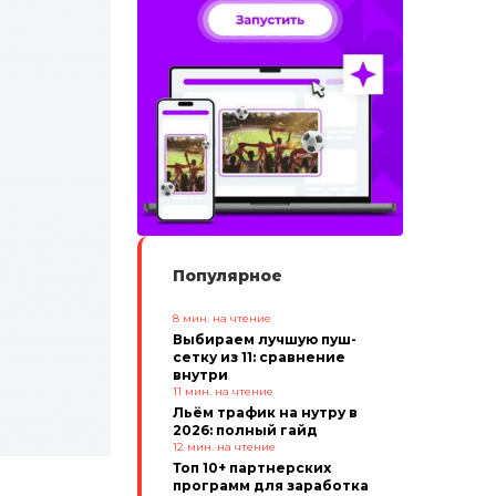
Популярное
8
мин. на чтение
Выбираем лучшую пуш-
сетку из 11: сравнение
внутри
11
мин. на чтение
Льём трафик на нутру в
2026: полный гайд
12
мин. на чтение
Топ 10+ партнерских
программ для заработка