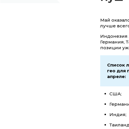
Май оказалс
лучше всего
Индонезия 
Германия, 
позиции уж
Список 
гео для 
апреле:
США;
Германи
Индия;
Таиланд