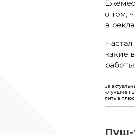
Ежемес
о том, 
в рекла
Настал 
какие 
работы 
За актуаль
«
Лучшие ГЕ
лить в плюс
Пуш-