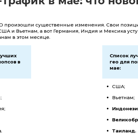
трафик в мае: что ново
ЕО произошли существенные изменения. Свои позиц
ША и Вьетнам, а вот Германия, Индия и Мексика уст
нам в этом месяце.
лучших
Список лу
попсов в
гео для по
мае:
США;
;
Вьетнам;
я;
Индонези
Великобр
.
Таиланд.