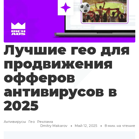
Лучшие гео для
продвижения
офферов
антивирусов в
2025
Антивирусы
Гео
Реклама
Dmitry Makarov
Май 12, 2025
8
мин. на чтение