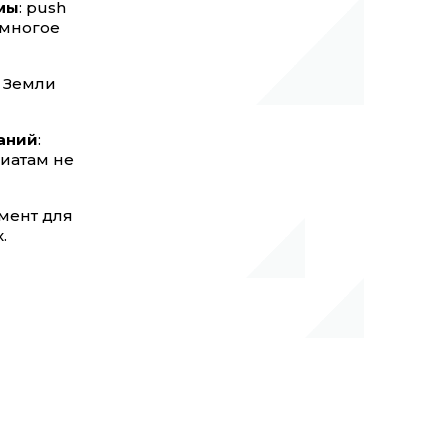
мы
: push
 многое
й Земли
аний
:
иатам не
мент для
.