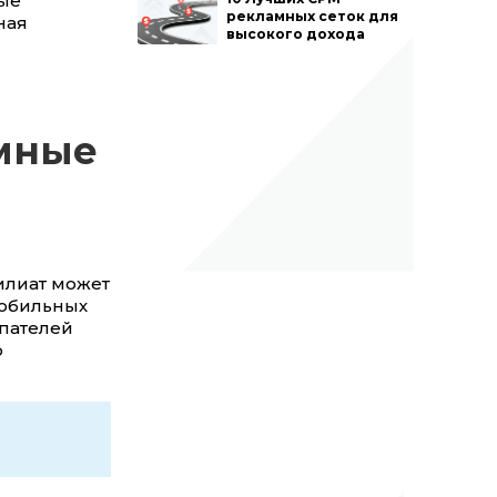
ные
рекламных сеток для
ная
высокого дохода
амные
илиат может
мобильных
пателей
о