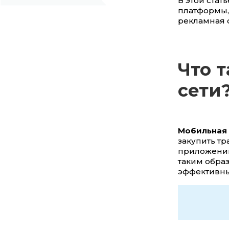
В этой ста
платформы,
рекламная с
Что 
сети
Мобильная 
закупить т
приложений
таким обра
эффективны