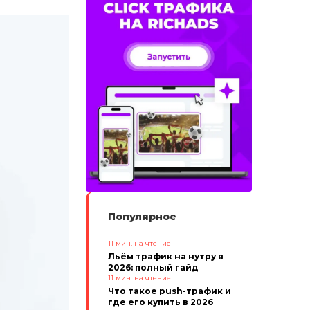
Популярное
11
мин. на чтение
Льём трафик на нутру в
2026: полный гайд
11
мин. на чтение
Что такое push-трафик и
где его купить в 2026