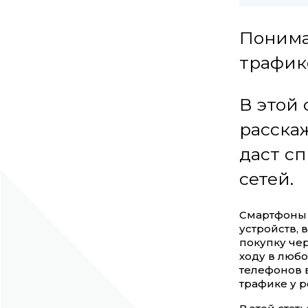
Понима
трафико
В этой
расскаж
даст с
сетей.
Смартфоны 
устройств, 
покупку чер
ходу в люб
телефонов 
трафике у р