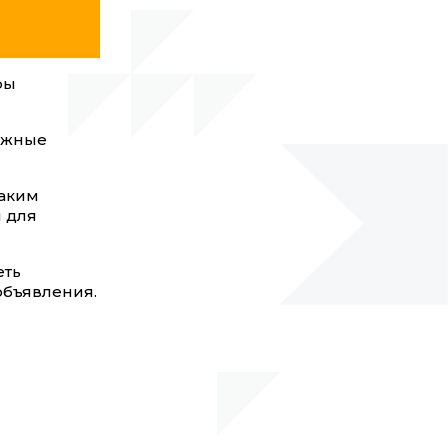
ры
нужные
таким
и для
еть
объявления.