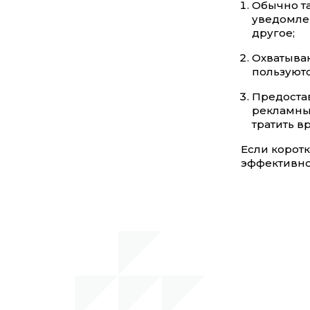
Обычно т
уведомлен
другое;
Охватыва
пользуют
Предоста
рекламны
тратить 
Если корот
эффективно