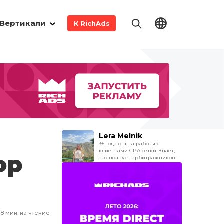
Вертикали
К RichAds
Lera Melnik
3+ года опыта работы с
клиентами
CPA
сетки. Знает,
ор
что волнует арбитражников.
8
мин. на чтение