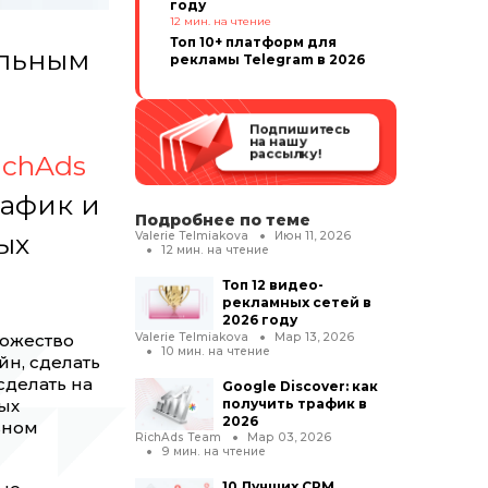
году
12
мин. на чтение
Топ 10+ платформ для
ильным
рекламы Telegram в 2026
Подпишитесь
на нашу
рассылку!
ichAds
рафик и
Подробнее по теме
ых
Valerie Telmiakova
Июн 11, 2026
12
мин. на чтение
Топ 12 видео-
рекламных сетей в
2026 году
Valerie Telmiakova
Мар 13, 2026
ножество
10
мин. на чтение
йн, сделать
сделать на
Google Discover: как
получить трафик в
ых
2026
ьном
RichAds Team
Мар 03, 2026
9
мин. на чтение
10 Лучших CPM