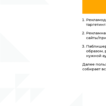
Рекламод
таргетинг
Рекламна
сайты/при
Паблишер 
образом, 
нужной а
Далее польз
собирает в