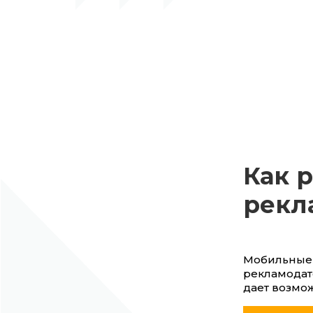
Как 
рекл
Мобильные 
рекламодате
дает возмож