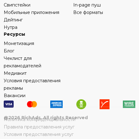
Свипстейки
In-page пуш
Мобильные приложения
Все форматы
Дейтинг
Нутра
Ресурсы
Монетизация
Блог
Чеклист для
рекламодателей
Медиакит
Условия предоставления
рекламы
Вакансии
@
2026
RichAds, All rights Reserved
Политика конфиденциальности
Правила предоставления услуг
Условия предоставления услуг