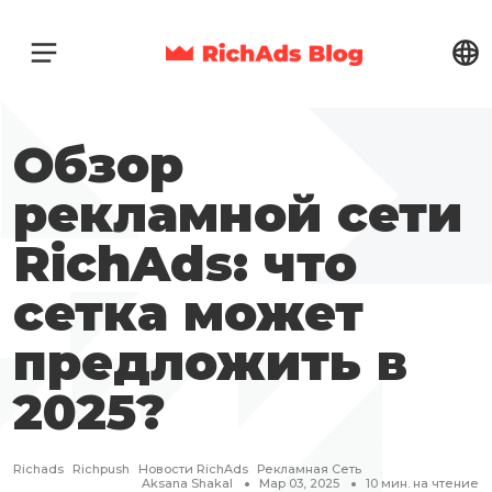
Обзор
рекламной сети
RichAds: что
сетка может
предложить в
2025?
Richads
Richpush
Новости RichAds
Рекламная Сеть
Aksana Shakal
Мар 03, 2025
10
мин. на чтение