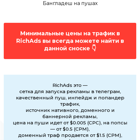
Бангладеш на пушах
Минимальные цены на трафик в
RichAds вы всегда можете найти в
данной сноске 👇
RichAds это —
сетка для запуска рекламы в телеграм,
качественный пуш, инпейдж и попандер
трафик,
источник нативного, доменного и
баннерной рекламы,
цена на пуши идет от $0.005 (CPC), на попсы
— от $0.5 (CPM),
доменный траф продается от $1.5 (CPM),