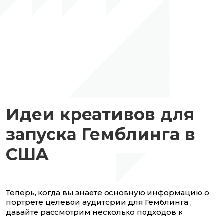
Идеи креативов для
запуска Гемблинга в
США
Теперь, когда вы знаете основную информацию о
портрете целевой аудитории для Гемблинга ,
давайте рассмотрим несколько подходов к