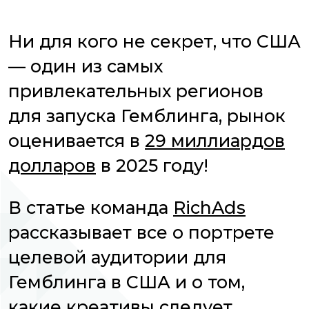
Ни для кого не секрет, что США
— один из самых
привлекательных регионов
для запуска Гемблинга, рынок
оценивается в
29 миллиардов
долларов
в 2025 году!
В статье команда
RichAds
рассказывает все о портрете
целевой аудитории для
Гемблинга в США и о том,
какие креативы следует