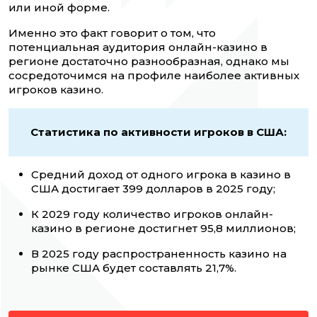
или иной форме.
Именно это факт говорит о том, что
потенциальная аудитория онлайн-казино в
регионе достаточно разнообразная, однако мы
сосредоточимся на профиле наиболее активных
игроков казино.
Статистика по активности игроков в США:
Средний доход от одного игрока в казино в
США достигает 399 долларов в 2025 году;
К 2029 году количество игроков онлайн-
казино в регионе достигнет 95,8 миллионов;
В 2025 году распространенность казино на
рынке США будет составлять 21,7%.