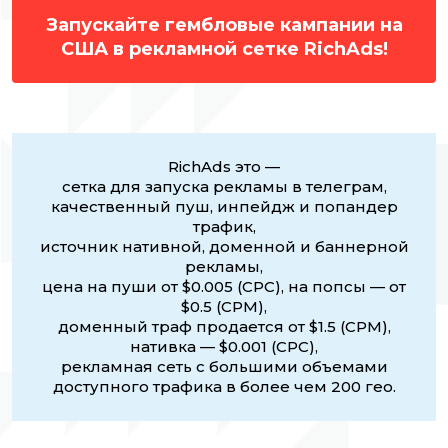
Запускайте гембловые кампании на
США в рекламной сетке RichAds!
RichAds это —
сетка для запуска рекламы в телеграм,
качественный пуш, инпейдж и попандер
трафик,
источник нативной, доменной и баннерной
рекламы,
цена на пуши от $0.005 (CPC), на попсы — от
$0.5 (CPM),
доменный траф продается от $1.5 (CPM),
нативка — $0.001 (CPC),
рекламная сеть с большими объемами
доступного трафика в более чем 200 гео.