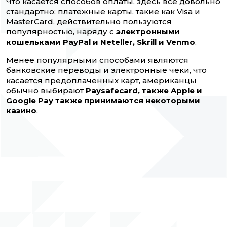
Что касается способов оплаты, здесь все довольно
стандартно: платежные карты, такие как Visa и
MasterCard, действительно пользуются
популярностью, наряду с
электронными
кошельками PayPal и Neteller, Skrill и Venmo
.
Менее популярными способами являются
банковские переводы и электронные чеки, что
касается предоплаченных карт, американцы
обычно выбирают
Paysafecard, также Apple и
Google Pay также принимаются некоторыми
казино
.