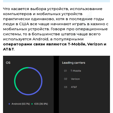
Что касается выбора устройств, использование
компьютеров и мобильных устройств
практически одинаково, хотя в последние годы
люди в США все чаще начинают играть в казино с
мобильных устройств. Говоря про операционные
системы, то в большинстве штатов чаще всего
используется Android, а популярными
операторами связи являются T-Mobile, Verizon и
AT&T
.