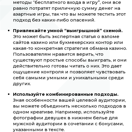
методы “бесплатного входа в игру”, они все
равно потратят приличную сумму денег на
азартные игры, так что вы можете тестить этот
подход без каких-либо опасений.
Привлекайте умной “выигрышной” схемой.
Это может быть экспертная статья о взломе
сайтов казино или букмекерских контор или
какая-то конкретная стратегия обмана казино.
Пользователям нравится верить, что
существуют простые способы выиграть, и они
действительно готовы читать о них. Это дает
ощущение контроля и позволяет чувствовать
себя самыми умными и уникальными среди
других.
Используйте комбинированные подходы.
Зная особенности вашей целевой аудитории,
вы можете объединить несколько подходов в
одном креативе. Например, используйте
фотографии девушек в нижнем белье для
мужской аудитории в сочетании с бонусами,
указанными в тексте.