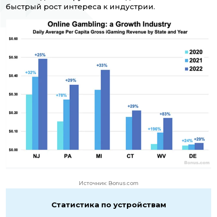
быстрый рост интереса к индустрии.
Источник: Bonus.com
Статистика по устройствам