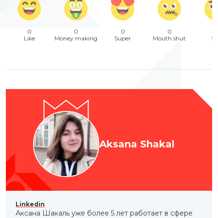
0
0
0
0
Like
Money making
Super
Mouth shut
Sa
Aksana Shakal
Linkedin
Аксана Шакаль уже более 5 лет работает в сфере