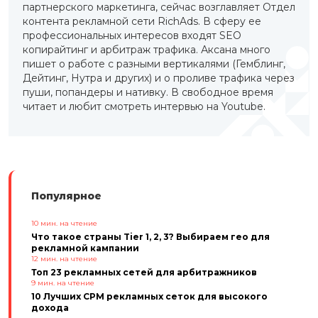
партнерского маркетинга, сейчас возглавляет Отдел
контента рекламной сети RichAds. В сферу ее
профессиональных интересов входят SEO
копирайтинг и арбитраж трафика. Аксана много
пишет о работе с разными вертикалями (Гемблинг,
Дейтинг, Нутра и других) и о проливе трафика через
пуши, попандеры и нативку. В свободное время
читает и любит смотреть интервью на Youtube.
Популярное
10
мин. на чтение
Что такое страны Tier 1, 2, 3? Выбираем гео для
рекламной кампании
12
мин. на чтение
Топ 23 рекламных сетей для арбитражников
9
мин. на чтение
10 Лучших CPM рекламных сеток для высокого
дохода