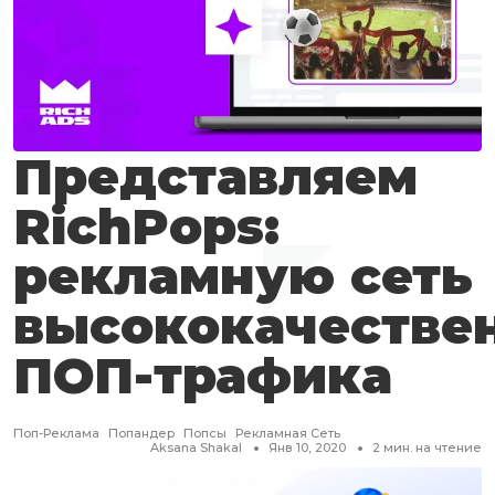
Представляем
RichPops:
рекламную сеть
высококачестве
ПОП-трафика
Поп-Реклама
Попандер
Попсы
Рекламная Сеть
Aksana Shakal
Янв 10, 2020
2
мин. на чтение