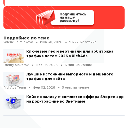
Подпишитесь
на нашу
рассылку!
Подробнее по теме
Valerie Telmiakova
Июн 30, 2026
9
мин. на чтение
Ключевые гео и вертикали для арбитража
трафика летом 2026 в RichAds
Dmitry Makarov
Фев 05, 2026
6
мин. на чтение
Лучшие источники выгодного и дешевого
трафика для сайта
RichAds Team
Фев 02, 2026
5
мин. на чтение
Кейс по заливу e-commerce оффера Shopee app
на pop-трафике во Вьетнаме