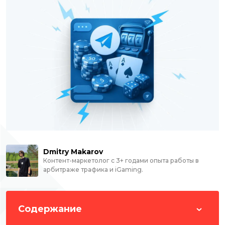
Dmitry Makarov
Контент-маркетолог с 3+ годами опыта работы в
арбитраже трафика и iGaming.
Содержание