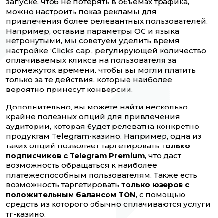
запуске, чтоб не потерять в объемах трафика,
можно настроить показ рекламы для
привлечения более релевантных пользователей.
Например, оставив параметры ОС и языка
нетронутыми, мы советуем уделить время
настройке ‘Clicks cap’, регулирующей количество
оплачиваемых кликов на пользователя за
промежуток времени, чтобы вы могли платить
только за те действия, которые наиболее
вероятно принесут конверсии.
Дополнительно, вы можете найти несколько
крайне полезных опций для привлечения
аудитории, которая будет релеватна конкретно
продуктам Telegram-казино. Например, одна из
таких опций позволяет таргетировать
только
подписчиков с Telegram Premium
, что даст
возможность обращаться к наиболее
платежеспособным пользователям. Также есть
возможность таргетировать
только юзеров с
положительным балансом TON
, с помощью
средств из которого обычно оплачиваются услуги
тг-казино.