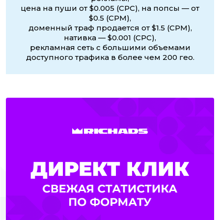
цена на пуши от $0.005 (CPC), на попсы — от
$0.5 (CPM),
доменный траф продается от $1.5 (CPM),
нативка — $0.001 (CPC),
рекламная сеть с большими объемами
доступного трафика в более чем 200 гео.