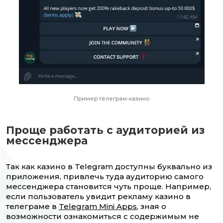
Пример телеграм-казино
Проще работать с аудиторией из
мессенджера
Так как казино в Telegram доступны буквально из
приложения, привлечь туда аудиторию самого
мессенджера становится чуть проще. Например,
если пользователь увидит рекламу казино в
телеграме в
Telegram Mini Apps
, зная о
возможности ознакомиться с содержимым не