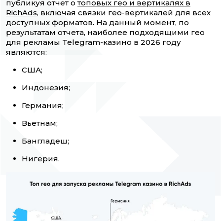
публикуя отчет о
топовых гео и вертикалях в
RichAds
, включая связки гео-вертикалей для всех
доступных форматов. На данный момент, по
результатам отчета, наиболее подходящими гео
для рекламы Telegram-казино в 2026 году
являются:
США;
Индонезия;
Германия;
Вьетнам;
Бангладеш;
Нигерия.