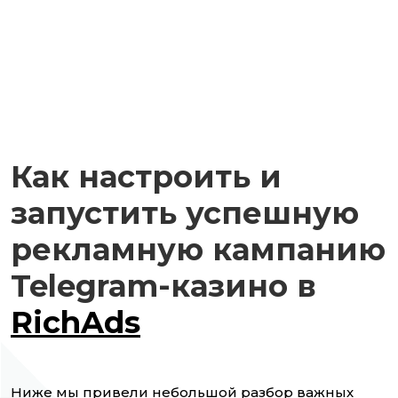
Как настроить и
запустить успешную
рекламную кампанию
Telegram-казино в
RichAds
Ниже мы привели небольшой разбор важных