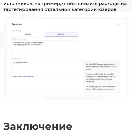
источников, например, чтобы снизить расходы на
таргетирования отдельной категории юзеров.
Заключение