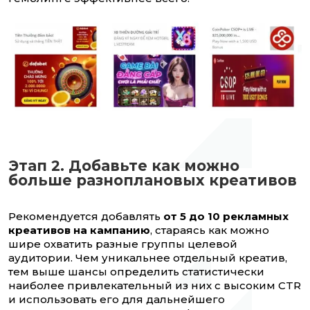
Этап 2. Добавьте как можно
больше разноплановых креативов
Рекомендуется добавлять
от 5 до 10 рекламных
креативов на кампанию
, стараясь как можно
шире охватить разные группы целевой
аудитории. Чем уникальнее отдельный креатив,
тем выше шансы определить статистически
наиболее привлекательный из них с высоким CTR
и использовать его для дальнейшего