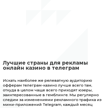
Лучшие страны для рекламы
онлайн казино в телеграм
Искать наиболее же релеватную аудиторию
офферам телеграм-казино лучше всего там,
откуда в целом чаще всего приходят юзеры,
заинтересованные в гемблинге. Мы регулярно
следим за изменениями рекламного трафика из
мини-приложений Telegram, каждый месяц