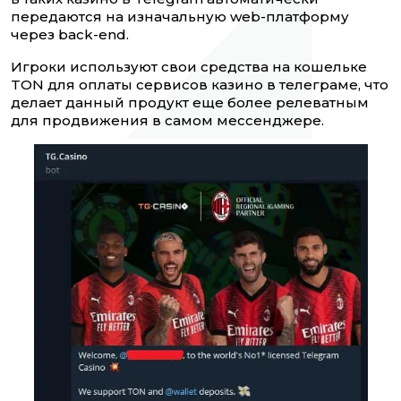
передаются на изначальную web-платформу
через back-end.
Игроки используют свои средства на кошельке
TON для оплаты сервисов казино в телеграме, что
делает данный продукт еще более релеватным
для продвижения в самом мессенджере.