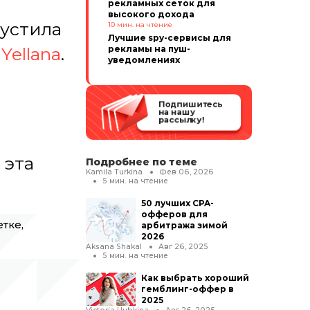
рекламных сеток для
высокого дохода
пустила
10
мин. на чтение
Лучшие spy-сервисы для
рекламы на пуш-
—
Yellana
.
уведомлениях
Подпишитесь
на нашу
рассылку!
 эта
Подробнее по теме
Kamila Turkina
Фев 06, 2026
5
мин. на чтение
50 лучших CPA-
офферов для
тке,
арбитража зимой
2026
Aksana Shakal
Авг 26, 2025
5
мин. на чтение
Как выбрать хороший
гемблинг-оффер в
2025