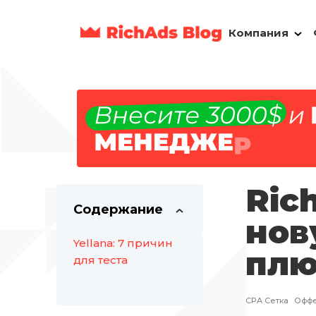
Компания
Ric
Содержание
нов
Yellana: 7 причин
плю
для теста
CPA Сетка
Офф