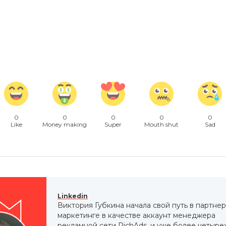
0
0
0
0
0
Like
Money making
Super
Mouth shut
Sad
Linkedin
Виктория Губкина начала свой путь в партне
маркетинге в качестве аккаунт менеджера
рекламной сети RichAds, и уже более четырех