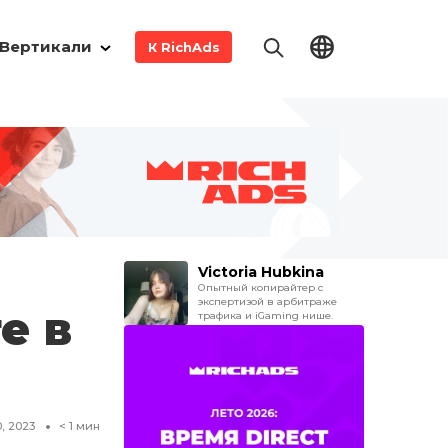
Вертикали
К RichAds
Victoria Hubkina
Опытный копирайтер с
экспертизой в арбитраже
е в
трафика и iGaming нише.
, 2023
< 1
мин