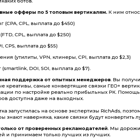
икаких ботов.
вные офферы по 5 топовым вертикалям.
К ним относ
г (CPA, CPL, выплата до $450)
(FTD, CPL, выплата до $250)
I, CPS, выплата до $55)
ния (утилиты, VPN, клинеры, CPI, выплата до $2,3)
(smartlink, DOI, SOI, выплата до $7).
нная поддержка от опытных менеджеров
. Вы получ
е креативы, самые конвертящие связки ГЕО+ вертика
ации по настройке реально прибыльных РК. Помощь
ов доступна даже на выходных.
етка запустилась на основе экспертизы RichAds, поэто
 знают наверняка, какие связки будут конвертить л
олько от проверенных рекламодателей
. Мы дорож
й и принимаем только лучших из лучших.