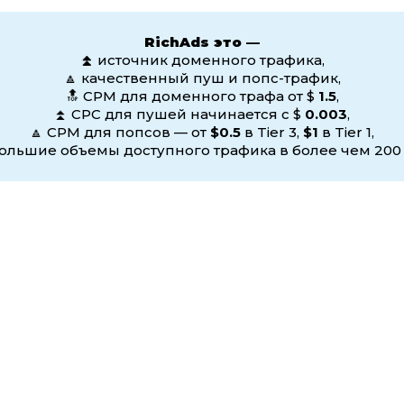
RichAds это —
⏫
источник доменного трафика,
🔼 качественный пуш и попс-трафик,
🔝 CPM для доменного трафа от $
1.5
,
⏫ CPC для пушей начинается с $
0.003
,
🔼 CPM для попсов — от
$0.5
в Tier 3,
$1
в Tier 1,
ольшие объемы доступного трафика в более чем 200 