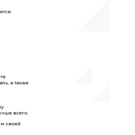
ятся:
ите
ль, а также
му
учше всего.
им своей