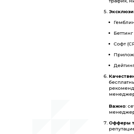
трафик, н
Эксклюзи
Гемблин
Беттинг 
Софт (CP
Приложе
Дейтинг 
Качестве
бесплатны
рекоменд
менеджер
Важно
: с
менеджеры
Офферы т
репутацие