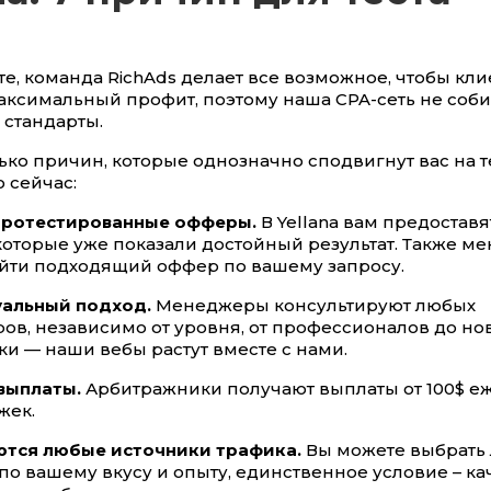
те, команда RichAds делает все возможное, чтобы кл
аксимальный профит, поэтому наша CPA-сеть не соб
 стандарты.
ько причин, которые однозначно сподвигнут вас на т
 сейчас:
протестированные офферы.
В Yellana вам предоставя
которые уже показали достойный результат. Также 
айти подходящий оффер по вашему запросу.
альный подход.
Менеджеры консультируют любых
ов, независимо от уровня, от профессионалов до но
ки — наши вебы растут вместе с нами.
выплаты.
Арбитражники получают выплаты от 100$ е
жек.
тся любые источники трафика.
Вы можете выбрать
по вашему вкусу и опыту, единственное условие – к