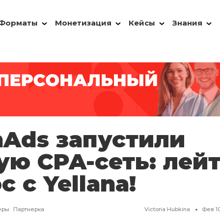
Форматы
Монетизация
Кейсы
Знания
hAds запустили
ую CPA-сеть: лейт
с с Yellana!
еры
Партнерка
Victoria Hubkina
Фев 10