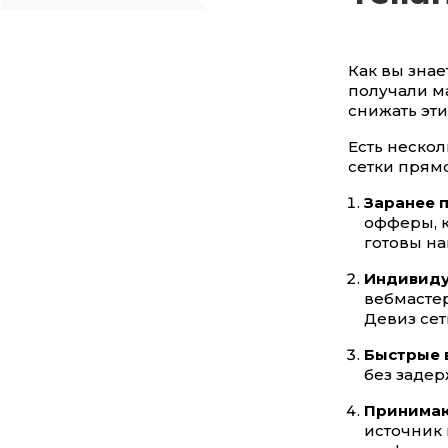
Как вы знае
получали м
снижать эти
Есть нескол
сетки прямо
Заранее 
офферы, 
готовы н
Индивиду
вебмастер
Девиз сет
Быстрые 
без задер
Принимаю
источник 