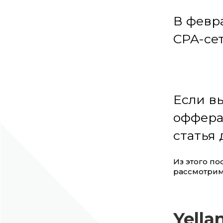
В февра
CPA-се
Если в
офферам
статья 
Из этого по
рассмотрим
Yella