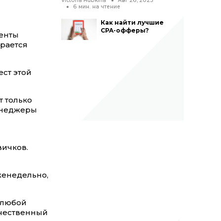
Victoria Hubkina
Авг 26, 2025
6
мин. на чтение
Как найти лучшие
CPA-офферы?
иенты
ирается
ест этой
т только
менеджеры
вичков.
женедельно,
 любой
ачественный