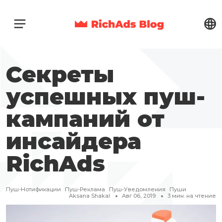
Секреты
успешных пуш-
кампаний от
инсайдера
RichAds
Пуш-Нотификации
Пуш-Реклама
Пуш-Уведомления
Пуши
Aksana Shakal
Авг 06, 2019
3
мин. на чтение