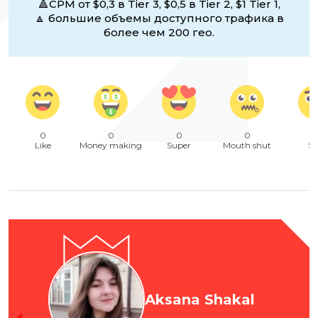
🔺CPM от $0,3 в Tier 3, $0,5 в Tier 2, $1 Tier 1,
🔼 большие объемы доступного трафика в
более чем 200 гео.
0
0
0
0
Like
Money making
Super
Mouth shut
Sa
Aksana Shakal