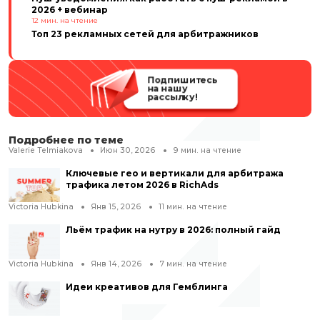
2026 + вебинар
12
мин. на чтение
Топ 23 рекламных сетей для арбитражников
Подпишитесь
на нашу
рассылку!
Подробнее по теме
Valerie Telmiakova
Июн 30, 2026
9
мин. на чтение
Ключевые гео и вертикали для арбитража
трафика летом 2026 в RichAds
Victoria Hubkina
Янв 15, 2026
11
мин. на чтение
Льём трафик на нутру в 2026: полный гайд
Victoria Hubkina
Янв 14, 2026
7
мин. на чтение
Идеи креативов для Гемблинга