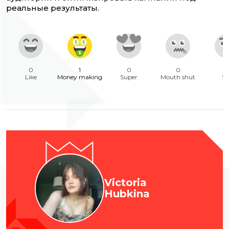
реальные результаты.
0
1
0
0
Like
Money making
Super
Mouth shut
Sa
Victoria
Hubkina