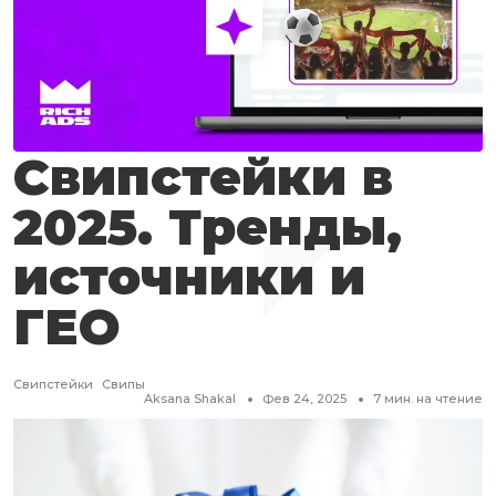
Свипстейки в
2025. Тренды,
источники и
ГЕО
Свипстейки
Свипы
Aksana Shakal
Фев 24, 2025
7
мин. на чтение