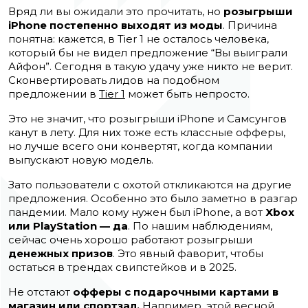
Вряд ли вы ожидали это прочитать, но
розыгрыши
iPhone постепенно выходят из моды
. Причина
понятна: кажется, в Tier 1 не осталось человека,
который бы не видел предложение “Вы выиграли
Айфон”. Сегодня в такую удачу уже никто не верит.
Сконвертировать лидов на подобном
предложении в
Tier 1
может быть непросто.
Это не значит, что розыгрыши iPhone и Самсунгов
канут в лету. Для них тоже есть классные офферы,
но лучше всего они конвертят, когда компании
выпускают новую модель.
Зато пользователи с охотой откликаются на другие
предложения. Особенно это было заметно в разгар
пандемии. Мало кому нужен был iPhone, а вот
Xbox
или PlayStation — да
. По нашим наблюдениям,
сейчас очень хорошо работают розыгрыши
денежных призов
. Это явный фаворит, чтобы
остаться в трендах свипстейков и в 2025.
Не отстают
офферы с подарочными картами в
магазин или спортзал.
Например, этой весной