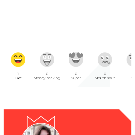
1
0
0
0
Like
Money making
Super
Mouth shut
Sa