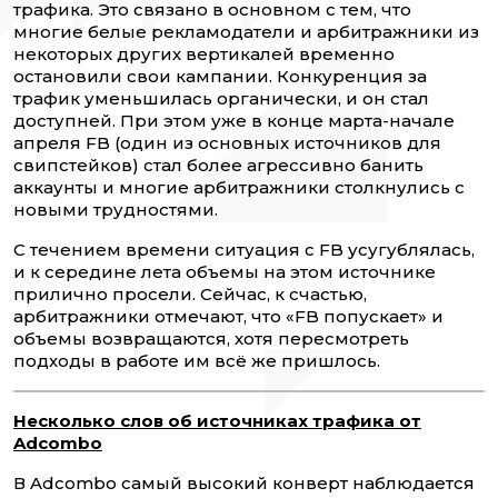
трафика. Это связано в основном с тем, что
многие белые рекламодатели и арбитражники из
некоторых других вертикалей временно
остановили свои кампании. Конкуренция за
трафик уменьшилась органически, и он стал
доступней. При этом уже в конце марта-начале
апреля FB (один из основных источников для
свипстейков) стал более агрессивно банить
аккаунты и многие арбитражники столкнулись с
новыми трудностями.
С течением времени ситуация с FB усугублялась,
и к середине лета объемы на этом источнике
прилично просели. Сейчас, к счастью,
арбитражники отмечают, что «FB попускает» и
объемы возвращаются, хотя пересмотреть
подходы в работе им всё же пришлось.
Несколько слов об источниках трафика от
Adcombo
В Adcombo самый высокий конверт наблюдается