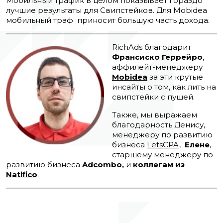
Мобильный трафик в целом показывает гораздо
лучшие результаты для Свипстейков. Для Mobidea
мобильный траф приносит большую часть дохода.
RichAds благодарит
Франсиско Геррейро
,
аффилейт-менеджеру
Mobidea
за эти крутые
инсайты о том, как лить на
свипстейки с пушей.
Также, мы выражаем
благодарность Денису,
менеджеру по развитию
бизнеса
LetsCPA
,
Елене
,
старшему менеджеру по
развитию бизнеса
Adcombo,
и
коллегам из
Natifico
.