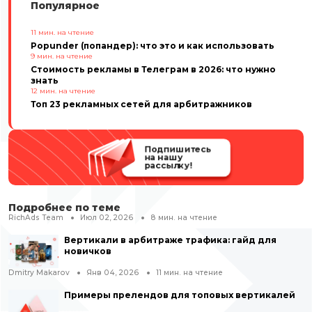
Популярное
11
мин. на чтение
Popunder (попандер): что это и как использовать
9
мин. на чтение
Стоимость рекламы в Телеграм в 2026: что нужно
знать
12
мин. на чтение
Топ 23 рекламных сетей для арбитражников
Подпишитесь
на нашу
рассылку!
Подробнее по теме
RichAds Team
Июл 02, 2026
8
мин. на чтение
Вертикали в арбитраже трафика: гайд для
новичков
Dmitry Makarov
Янв 04, 2026
11
мин. на чтение
Примеры прелендов для топовых вертикалей