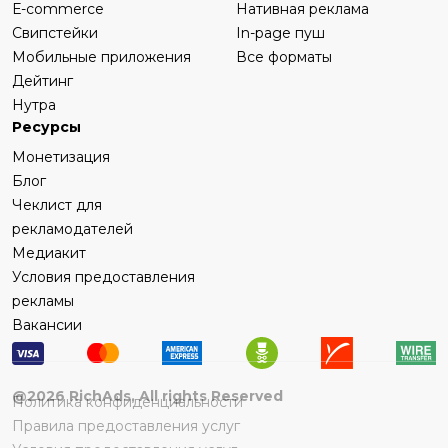
Е-commerce
Нативная реклама
Свипстейки
In-page пуш
Мобильные приложения
Все форматы
Дейтинг
Нутра
Ресурсы
Монетизация
Блог
Чеклист для
рекламодателей
Медиакит
Условия предоставления
рекламы
Вакансии
@
2026
RichAds, All rights Reserved
Политика конфиденциальности
Правила предоставления услуг