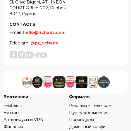
51, Griva Digeni, ATHINEON
COURT Office: 202, Paphos
8047, Cyprus
CONTACTS
Email:
hello@richads.com
Telegram:
@pr_richads
Вертикали
Форматы
Гемблинг
Реклама в Телеграм
Беттинг
Пуш-уведомления
Антивирусы и VPN
Попандеры
Финансы
Доменный трафик