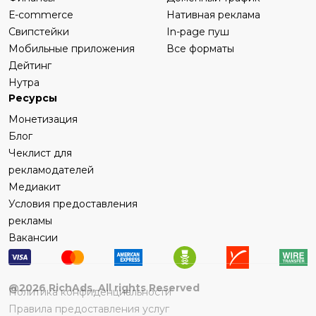
Е-commerce
Нативная реклама
Свипстейки
In-page пуш
Мобильные приложения
Все форматы
Дейтинг
Нутра
Ресурсы
Монетизация
Блог
Чеклист для
рекламодателей
Медиакит
Условия предоставления
рекламы
Вакансии
@
2026
RichAds, All rights Reserved
Политика конфиденциальности
Правила предоставления услуг