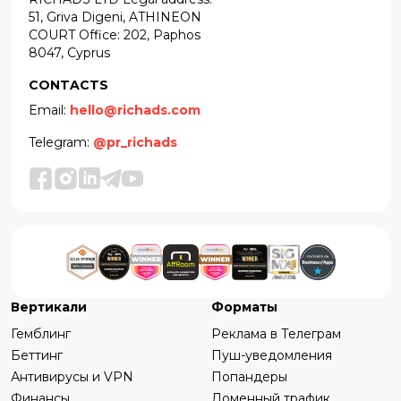
51, Griva Digeni, ATHINEON
COURT Office: 202, Paphos
8047, Cyprus
CONTACTS
Email:
hello@richads.com
Telegram:
@pr_richads
Вертикали
Форматы
Гемблинг
Реклама в Телеграм
Беттинг
Пуш-уведомления
Антивирусы и VPN
Попандеры
Финансы
Доменный трафик