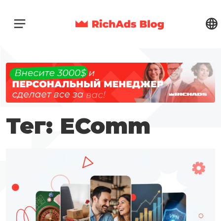
Тег: EComm