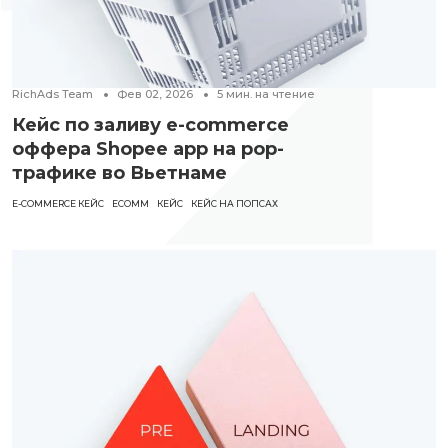
RichAds Team
Фев 02, 2026
5
мин. на чтение
Кейс по заливу e-commerce
оффера Shopee app на pop-
трафике во Вьетнаме
E-COMMERCE КЕЙС
ECOMM
КЕЙС
КЕЙС НА ПОПСАХ