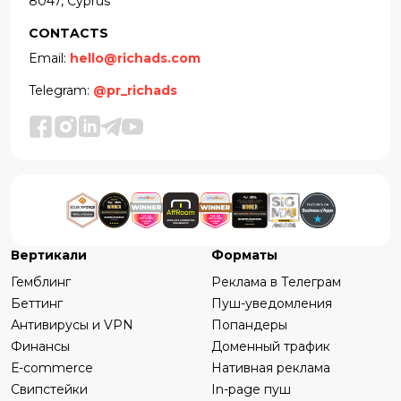
8047, Cyprus
CONTACTS
Email:
hello@richads.com
Telegram:
@pr_richads
Вертикали
Форматы
Гемблинг
Реклама в Телеграм
Беттинг
Пуш-уведомления
Антивирусы и VPN
Попандеры
Финансы
Доменный трафик
Е-commerce
Нативная реклама
Свипстейки
In-page пуш