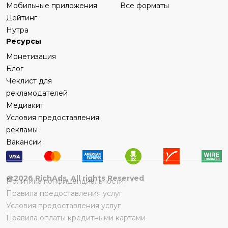
Мобильные приложения
Все форматы
Дейтинг
Нутра
Ресурсы
Монетизация
Блог
Чеклист для
рекламодателей
Медиакит
Условия предоставления
рекламы
Вакансии
@
2026
RichAds, All rights Reserved
Политика конфиденциальности
Правила предоставления услуг
Условия предоставления услуг
Правила оплаты кредитными картами