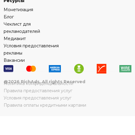
Ресурсы
Монетизация
Блог
Чеклист для
рекламодателей
Медиакит
Условия предоставления
рекламы
Вакансии
@
2026
RichAds, All rights Reserved
Политика конфиденциальности
Правила предоставления услуг
Условия предоставления услуг
Правила оплаты кредитными картами