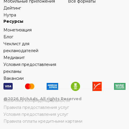
Мобильные приложения
Все форматы
Дейтинг
Нутра
Ресурсы
Монетизация
Блог
Чеклист для
рекламодателей
Медиакит
Условия предоставления
рекламы
Вакансии
@
2026
RichAds, All rights Reserved
Политика конфиденциальности
Правила предоставления услуг
Условия предоставления услуг
Правила оплаты кредитными картами