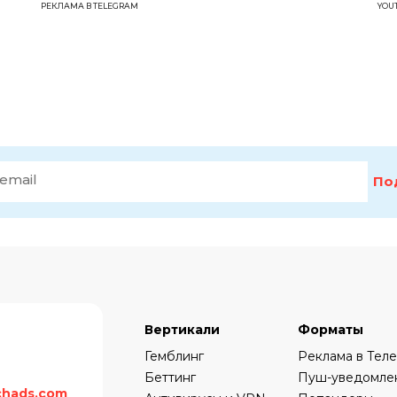
РЕКЛАМА В TELEGRAM
YOU
По
Вертикали
Форматы
Гемблинг
Реклама в Тел
Беттинг
Пуш-уведомле
chads.com