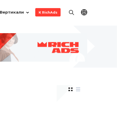
Вертикали
К RichAds