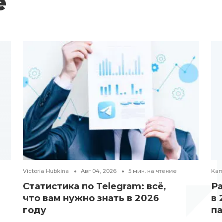
е
Victoria Hubkina
Авг 04, 2026
5
мин. на чтение
Kam
Статистика по Telegram: всё,
Р
что вам нужно знать в 2026
в 
году
п