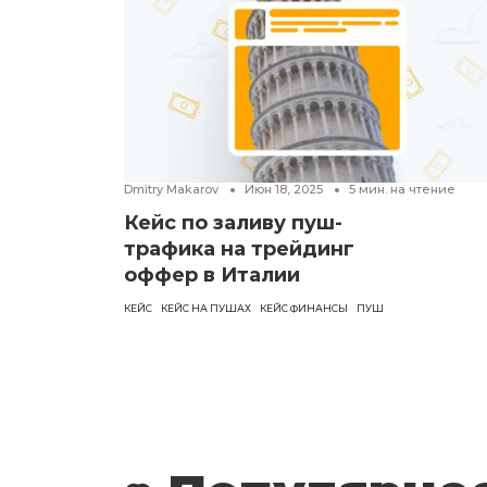
Dmitry Makarov
Июн 18, 2025
5
мин. на чтение
Кейс по заливу пуш-
трафика на трейдинг
оффер в Италии
КЕЙС
КЕЙС НА ПУШАХ
КЕЙС ФИНАНСЫ
ПУШ