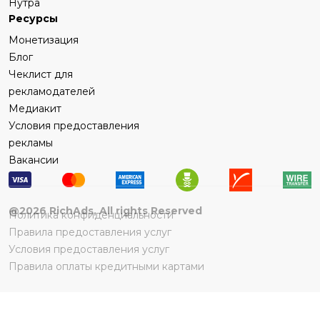
Нутра
Ресурсы
Монетизация
Блог
Чеклист для
рекламодателей
Медиакит
Условия предоставления
рекламы
Вакансии
@
2026
RichAds, All rights Reserved
Политика конфиденциальности
Правила предоставления услуг
Условия предоставления услуг
Правила оплаты кредитными картами