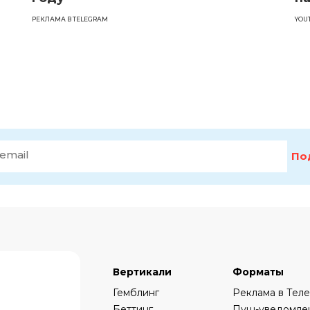
РЕКЛАМА В TELEGRAM
YOU
По
Вертикали
Форматы
Гемблинг
Реклама в Тел
Беттинг
Пуш-уведомле