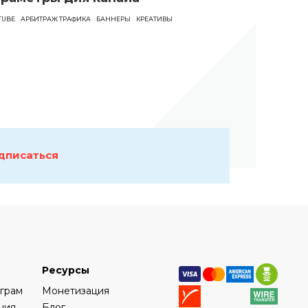
ГЕМБЛИНГ
ПОП
TUBE
АРБИТРАЖ ТРАФИКА
БАННЕРЫ
КРЕАТИВЫ
дписаться
Ресурсы
еграм
Монетизация
ния
Блог