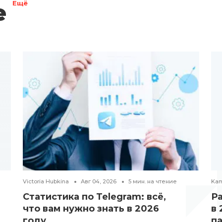
е
Ещё
Victoria Hubkina
Авг 04, 2026
5
мин. на чтение
Kam
Статистика по Telegram: всё,
Р
что вам нужно знать в 2026
в 
году
п