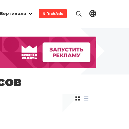
Вертикали
К RichAds
сов