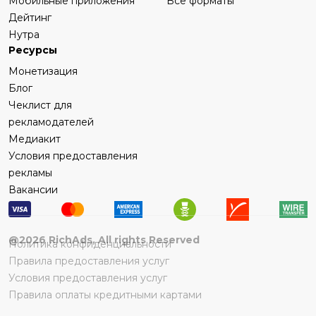
Мобильные приложения
Все форматы
Дейтинг
Нутра
Ресурсы
Монетизация
Блог
Чеклист для
рекламодателей
Медиакит
Условия предоставления
рекламы
Вакансии
@
2026
RichAds, All rights Reserved
Политика конфиденциальности
Правила предоставления услуг
Условия предоставления услуг
Правила оплаты кредитными картами