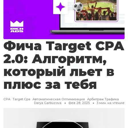
Фича Target CPA
2.0: Алгоритм,
который льет в
плюс за тебя
CPA
Target Cpa
Автоматическая Оптимизация
Арбитраж Трафика
Darya Garbuzova
Фев 28, 2025
3
мин. на чтение