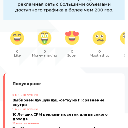
рекламная сеть с большими объемами
доступного трафика в более чем 200 гео.
0
0
0
0
Like
Money making
Super
Mouth shut
Sa
Популярное
8
мин. на чтение
Выбираем лучшую пуш-сетку из 11: сравнение
внутри
9
мин. на чтение
10 Лучших CPM рекламных сеток для высокого
дохода
15
мин. на чтение