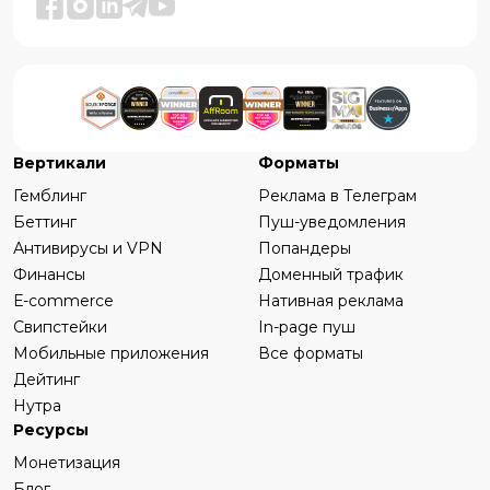
Вертикали
Форматы
Гемблинг
Реклама в Телеграм
Беттинг
Пуш-уведомления
Антивирусы и VPN
Попандеры
Финансы
Доменный трафик
Е-commerce
Нативная реклама
Свипстейки
In-page пуш
Мобильные приложения
Все форматы
Дейтинг
Нутра
Ресурсы
Монетизация
Блог