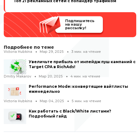
Топ 21 рекламных сетей с попандер трафиком
Подпишитесь
на нашу
рассылку!
Подробнее по теме
Victoria Hubkina
Мар 29, 2025
3
мин. на чтение
Увеличьте прибыль от инпейдж пуш кампаний с
Target CPA в RichAds!
Dmitry Makarov
Мар 20, 2025
4
мин. на чтение
Performance Mode: конвертящие вайтлисты
еженедельно
Victoria Hubkina
Мар 04, 2025
5
мин. на чтение
Как работать с Black/White листами?
Подробный гайд