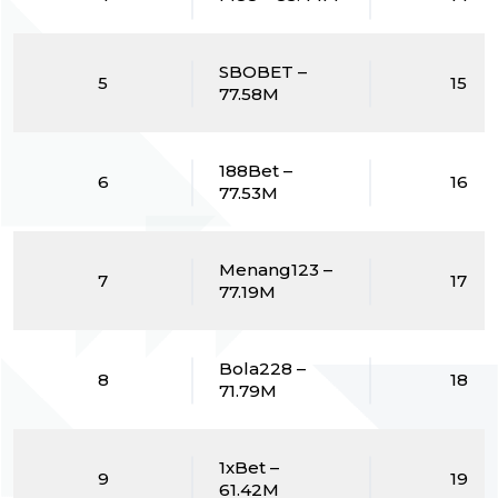
SBOBET –
5
15
77.58M
188Bet –
6
16
77.53M
Menang123 –
7
17
77.19M
Bola228 –
8
18
71.79M
1xBet –
9
19
61.42M