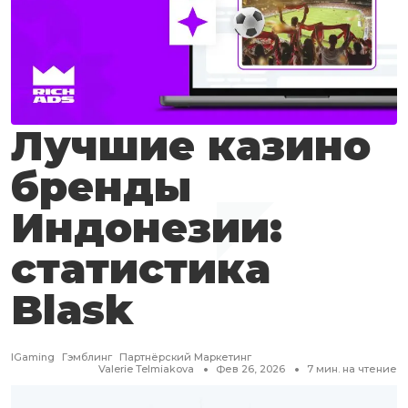
Лучшие казино
бренды
Индонезии:
статистика
Blask
IGaming
Гэмблинг
Партнёрский Маркетинг
Valerie Telmiakova
Фев 26, 2026
7
мин. на чтение