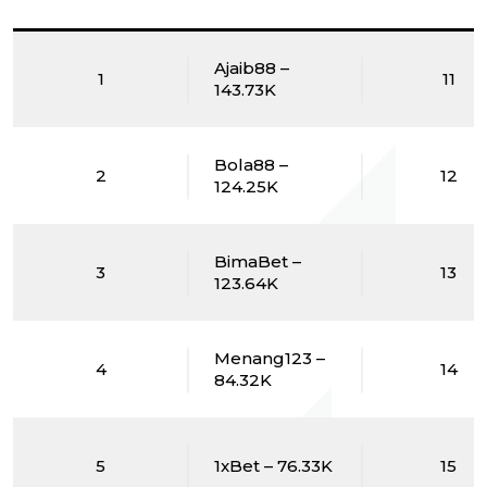
Ajaib88 –
1
11
143.73K
Bola88 –
2
12
124.25K
BimaBet –
3
13
123.64K
Menang123 –
4
14
84.32K
5
1xBet – 76.33K
15