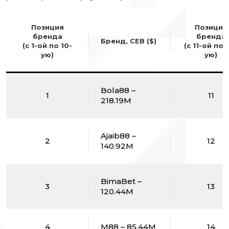
Позиция
Позиция
бренда
бренда
Бренд, CEB ($)
(с 1-ой по 10-
(с 11-ой по 
ую)
ую)
Bola88 –
1
11
218.19M
Ajaib88 –
2
12
140.92M
BimaBet –
3
13
120.44M
4
M88 – 85.44M
14