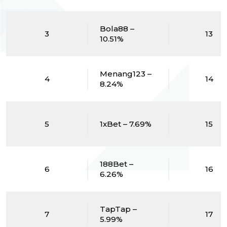
Bola88 –
3
13
10.51%
Menang123 –
4
14
8.24%
5
1xBet – 7.69%
15
188Bet –
6
16
6.26%
TapTap –
7
17
5.99%