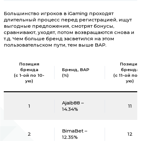
Большинство игроков в iGaming проходят
длительный процесс перед регистрацией, ищут
выгодные предложения, смотрят бонусы,
сравнивают, уходят, потом возвращаются снова и
т.д. Чем больше бренд засветился на этом
пользовательском пути, тем выше BAP.
Позиция
Позиция
бренда
Бренд, BAP
бренда
(с 1-ой по 10-
(%)
(с 11-ой по 
ую)
ую)
Ajaib88 –
1
11
14.34%
BimaBet –
2
12
12.35%