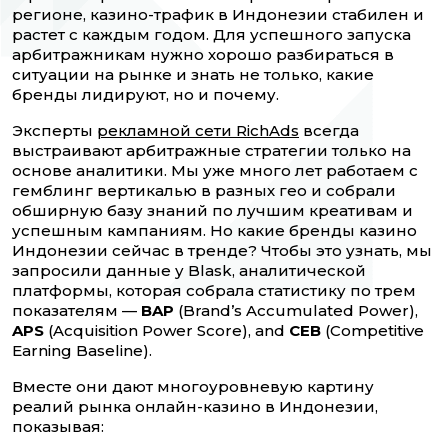
регионе, казино-трафик в Индонезии стабилен и
растет с каждым годом. Для успешного запуска
арбитражникам нужно хорошо разбираться в
ситуации на рынке и знать не только, какие
бренды лидируют, но и почему.
Эксперты
рекламной сети RichAds
всегда
выстраивают арбитражные стратегии только на
основе аналитики. Мы уже много лет работаем с
гемблинг вертикалью в разных гео и собрали
обширную базу знаний по лучшим креативам и
успешным кампаниям. Но какие бренды казино
Индонезии сейчас в тренде? Чтобы это узнать, мы
запросили данные у Blask, аналитической
платформы, которая собрала статистику по трем
показателям —
BAP
(Brand’s Accumulated Power),
APS
(Acquisition Power Score), and
CEB
(Competitive
Earning Baseline).
Вместе они дают многоуровневую картину
реалий рынка онлайн-казино в Индонезии,
показывая: