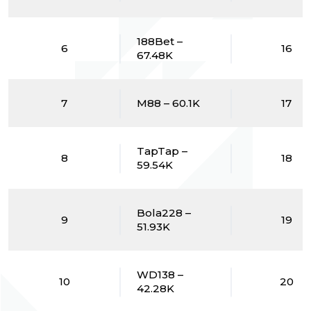
188Bet –
6
16
67.48K
7
M88 – 60.1K
17
TapTap –
8
18
59.54K
Bola228 –
9
19
51.93K
WD138 –
10
20
42.28K