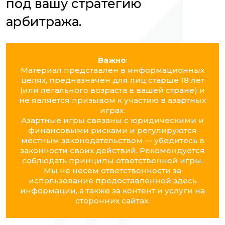
под вашу стратегию
арбитража.
Важно
:
Материал представлен в информационных
целях, предназначен для лиц старше 18 лет
(или легального возраста в вашей стране) и
не является призывом к участию в азартных
играх.
Азартные игры связаны с юридическими и
финансовыми рисками и регулируются
местным законодательством — убедитесь в
законности своих действий. Рекомендуется
соблюдать принципы ответственной игры.
Мы не несем ответственности за
использование предоставленной здесь
информации, а также за контент и услуги на
сторонних сайтах.