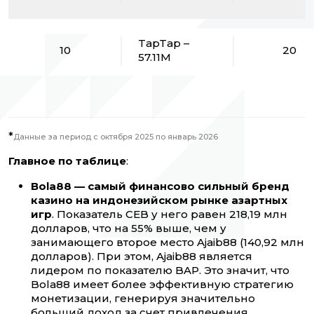
TapTap –
10
20
57.11M
*
Данные за период с октября 2025 по январь 2026
Главное по таблице
:
Bola88 — самый финансово сильный бренд
казино на индонезийском рынке азартных
игр
. Показатель CEB у него равен 218,19 млн
долларов, что на 55% выше, чем у
занимающего второе место Ajaib88 (140,92 млн
долларов). При этом, Ajaib88 является
лидером по показателю BAP. Это значит, что
Bola88 имеет более эффективную стратегию
монетизации, генерируя значительно
больший доход за счет привлечения