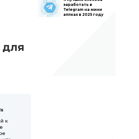
заработать в
Telegram на мини
аппках в 2025 году
 для
ds
й к
е
ое