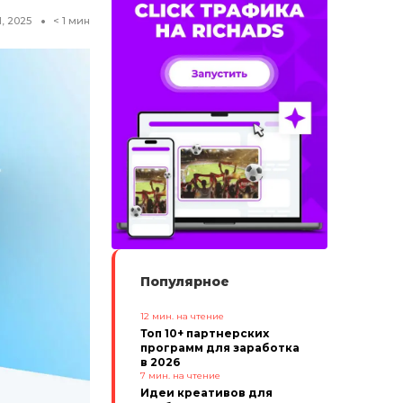
, 2025
< 1
мин
Популярное
12
мин. на чтение
Топ 10+ партнерских
программ для заработка
в 2026
7
мин. на чтение
Идеи креативов для