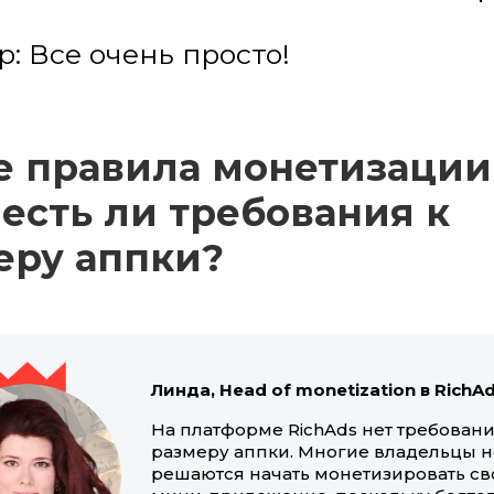
: Все очень просто!
е правила монетизации
 есть ли требования к
еру аппки?
Линда, Head of monetization в RichA
На платформе RichAds нет требовани
размеру аппки. Многие владельцы н
решаются начать монетизировать св