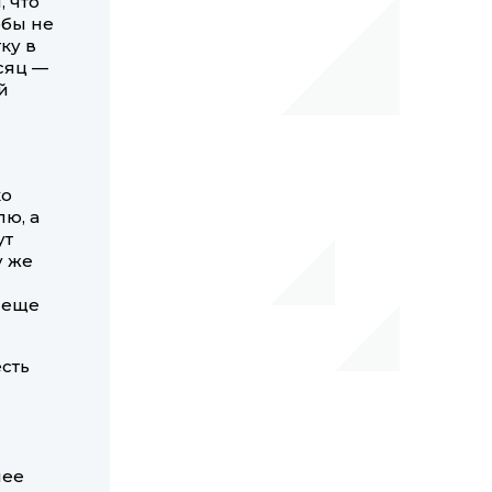
 что
обы не
ку в
сяц —
й
ко
лю, а
ут
у же
й
 еще
есть
лее