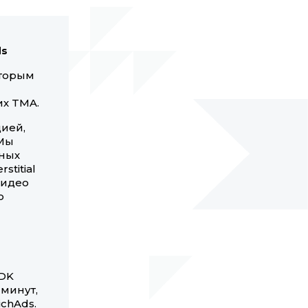
ds
оторым
их TMA.
ией,
 Мы
ных
stitial
видео
о
-
SDK
 минут,
ichAds.