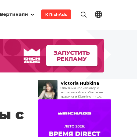
Вертикали
К RichAds
Victoria Hubkina
Опытный копирайтер с
экспертизой в арбитраже
трафика и iGaming нише.
ы с