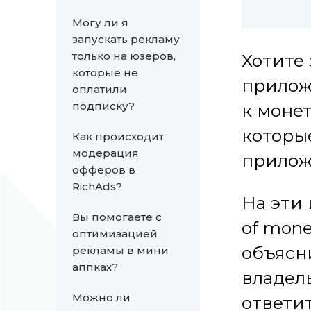
Могу ли я
запускать рекламу
только на юзеров,
Хотите
которые не
прилож
оплатили
подписку?
к моне
которы
Как происходит
модерация
прилож
офферов в
RichAds?
На эти
Вы помогаете с
of mone
оптимизацией
объясн
рекламы в мини
аппках?
владел
Можно ли
ответи