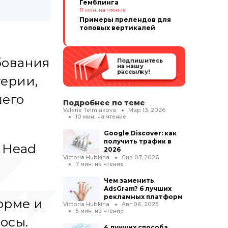
Гемблинга
11
мин. на чтение
Примеры прелендов для
топовых вертикалей
бования
Подпишитесь
на нашу
рассылку!
ерии,
шего
Подробнее по теме
Valerie Telmiakova
Мар 13, 2026
10
мин. на чтение
Google Discover: как
получить трафик в
 Head
2026
Victoria Hubkina
Янв 07, 2026
7
мин. на чтение
Чем заменить
AdsGram? 6 лучших
рекламных платформ
орме и
Victoria Hubkina
Авг 06, 2025
5
мин. на чтение
осы.
4 лучших способа