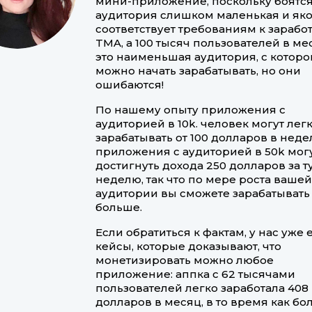
мини-приложение, поскольку боятся,
аудитория слишком маленькая и як
соответствует требованиям к заработ
TMA, а 100 тысяч пользователей в ме
это наименьшая аудитория, с которо
можно начать зарабатывать, но они
ошибаются!
По нашему опыту приложения с
аудиторией в 10k. человек могут лег
зарабатывать от 100 долларов в неде
приложения с аудиторией в 50k мог
достигнуть дохода 250 долларов за т
неделю, так что по мере роста ваше
аудитории вы сможете зарабатывать
больше.
Если обратиться к фактам, у нас уже 
кейсы, которые доказывают, что
монетизировать можно любое
приложение: аппка с 62 тысячами
пользователей легко заработала 408
долларов в месяц, в то время как бо