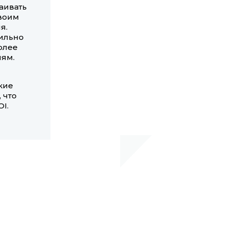
аивать
своим
я.
бильно
олее
лям.
кие
 что
I.