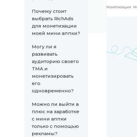
Монетизация
М
Почему стоит
выбрать RichAds
для монетизации
моей мини аппки?
Могу ли я
развивать
аудиторию своего
TMA и
монетизировать
его
одновременно?
Можно ли выйти в
плюс на заработке
с мини аппки
только с помощью
рекламы?