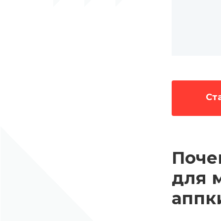
Ст
Поче
для 
аппк