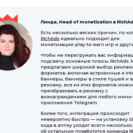
Линда, Head of monetization в RichA
Есть несколько веских причин, по к
RichAds
идеально подходит для
монетизации play-to-earn игр и друг
Чтобы не перегружать вас информац
подсвечу основные плюсы RichAds.
предлагаем широкий выбор реклам
форматов, включая встроенные и inter
баннеры, баннеры в стиле пушей и 
рекламу, все из этих форматов можн
преобразовать в рекламу с
вознаграждением для любого мини
приложения Telegram.
Более того, интеграция происходит
невероятно быстро — на установку 
кода в аппку уходит всего несколько
об остальном позаботится команда R