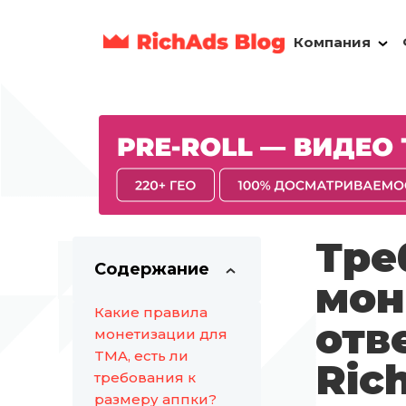
Компания
Тре
Содержание
мон
Какие правила
отв
монетизации для
TMA, есть ли
Ric
требования к
размеру аппки?