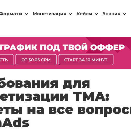
Форматы
Монетизация
Кейсы
Знания
бования для
етизации TMA:
еты на все вопрос
hAds