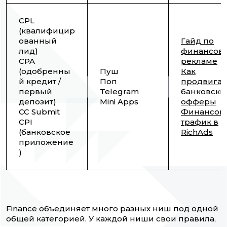
CPL
(квалифицир
ованный
Гайд по
лид)
финансов
CPA
рекламе
(одобренны
Пуш
Как
й кредит /
Поп
продвигат
первый
Telegram
банковски
депозит)
Mini Apps
офферы
CC Submit
Финансов
CPI
трафик в
(банковское
RichAds
приложение
)
Finance объединяет много разных ниш под одной
общей категорией. У каждой ниши свои правила,