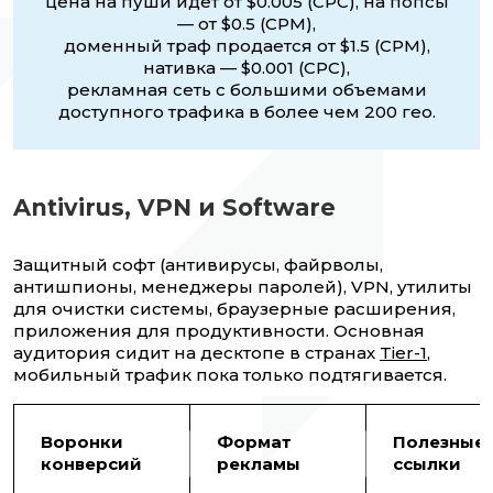
цена на пуши идет от $0.005 (CPC), на попсы
— от $0.5 (CPM),
доменный траф продается от $1.5 (CPM),
нативка — $0.001 (CPC),
рекламная сеть с большими объемами
доступного трафика в более чем 200 гео.
Antivirus, VPN и Software
Защитный софт (антивирусы, файрволы,
антишпионы, менеджеры паролей), VPN, утилиты
для очистки системы, браузерные расширения,
приложения для продуктивности. Основная
аудитория сидит на десктопе в странах
Tier-1
,
мобильный трафик пока только подтягивается.
Воронки
Формат
Полезные
конверсий
рекламы
ссылки