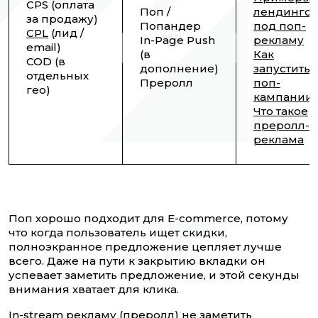
CPS (оплата
Поп /
лендинго
за продажу)
Попандер
под поп-
CPL
(лид /
In-Page Push
рекламу
email)
(в
Как
COD (в
дополнение)
запустить
отдельных
Преролл
поп-
гео)
кампании
Что такое
преролл-
реклама
Поп хорошо подходит для E-commerce, потому
что когда пользователь ищет скидки,
полноэкранное предложение цепляет лучше
всего. Даже на пути к закрытию вкладки он
успевает заметить предложение, и этой секунды
внимания хватает для клика.
In-stream рекламу
(преролл) не заметить