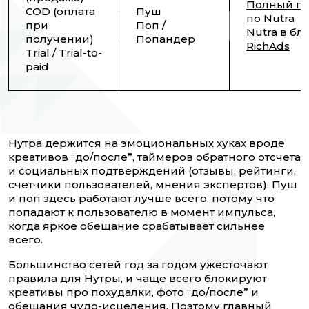
Полный га
COD (оплата
Пуш
по Nutra
при
Поп /
Nutra в бл
получении)
Попандер
RichAds
Trial / Trial-to-
paid
Нутра держится на эмоциональных хуках вроде
креативов “до/после”, таймеров обратного отсчета
и социальных подтверждений (отзывы, рейтинги,
счетчики пользователей, мнения экспертов). Пуш
и поп здесь работают лучше всего, потому что
попадают к пользователю в момент импульса,
когда яркое обещание срабатывает сильнее
всего.
Большинство сетей год за годом ужесточают
правила для Нутры, и чаще всего блокируют
креативы про
похудалки
, фото “до/после” и
обещания чудо-исцеления. Поэтому главный