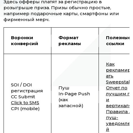
Здесь офферы платят за регистрацию в
розыгрыше приза. Призы обычно простые,
например подарочные карты, смартфоны или
фирменный мерч.
Воронки
Формат
Полезные
конверсий
рекламы
ссылки
Как
рекламир
ать
Sweepstak
SOI / DOI
Пуш
Отчет по
регистрация
In-Page Push
лучшим ге
CC Submit
(как
и
Click to SMS
запасной)
вертикаля
CPI (mobile)
Правила д
пуш-
уведомле
й