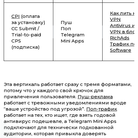
Как лить н
CPI
(оплата
VPN
за установку)
Пуш
Antivirus и
CC Submit /
Поп
VPN в бло
Trial-to-paid
Telegram
RichAds
CPS
Mini Apps
Трафик по
(подписка)
Software
Эта вертикаль работает сразу с тремя форматами,
потому что у каждого свой крючок для
привлечения пользователя.
Пуш-реклама
работает с тревожными уведомлениями вроде
“ваше устройство под угрозой”.
Поп-трафик
работает на тех, кто ищет, где взять годовой
антивирус подешевле, а Telegram Mini Apps
подключают для технически подкованной
аудитории, которая привыкла доверять