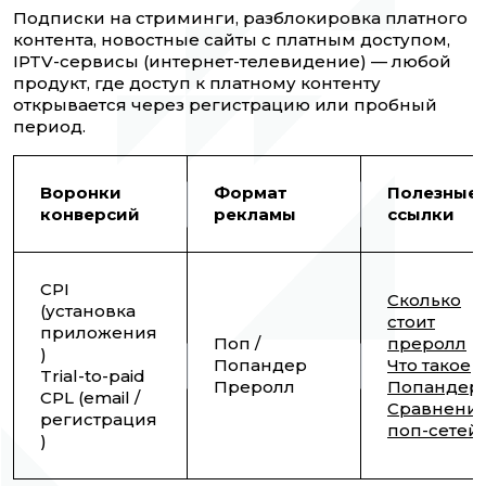
Подписки на стриминги, разблокировка платного
контента, новостные сайты с платным доступом,
IPTV-сервисы (интернет-телевидение) — любой
продукт, где доступ к платному контенту
открывается через регистрацию или пробный
период.
Воронки
Формат
Полезные
конверсий
рекламы
ссылки
CPI
Сколько
(установка
стоит
приложения
Поп /
преролл
)
Попандер
Что такое
Trial-to-paid
Преролл
Попандер
CPL (email /
Сравнени
регистрация
поп-сетей
)