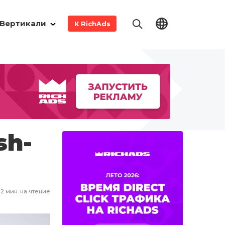
Вертикали
К RichAds
sh-
2
мин. на чтение