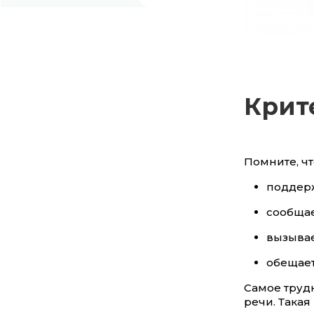
Крит
Помните, ч
поддерж
сообщае
вызывае
обещает
Самое труд
речи. Така