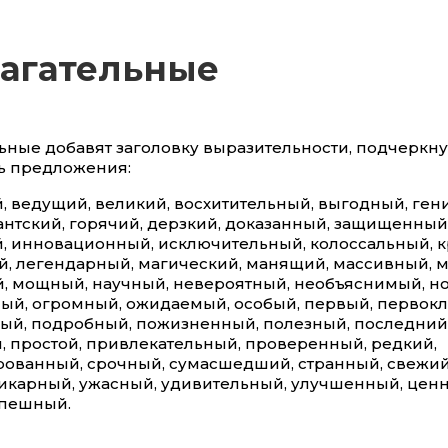
агательные
ьные добавят заголовку выразительности, подчеркну
ь предложения:
, ведущий, великий, восхитительный, выгодный, ген
антский, горячий, дерзкий, доказанный, защищенный
, инновационный, исключительный, колоссальный, к
, легендарный, магический, манящий, массивный, 
, мощный, научный, невероятный, необъяснимый, н
ый, огромный, ожидаемый, особый, первый, первокл
ый, подробный, пожизненный, полезный, последний 
, простой, привлекательный, проверенный, редкий,
ованный, срочный, сумасшедший, странный, свежий,
икарный, ужасный, удивительный, улучшенный, цен
спешный.