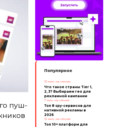
Популярное
10
мин. на чтение
Что такое страны Tier 1,
2, 3? Выбираем гео для
рекламной кампании
7
мин. на чтение
го пуш-
Топ 8 spy-сервисов для
нативной рекламы в
жников
2026
12
мин. на чтение
Топ 10+ платформ для