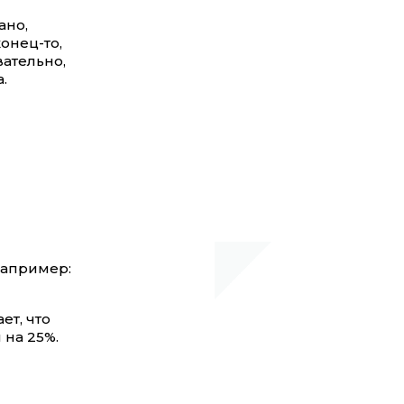
ано,
конец-то,
вательно,
.
например:
ет, что
на 25%.