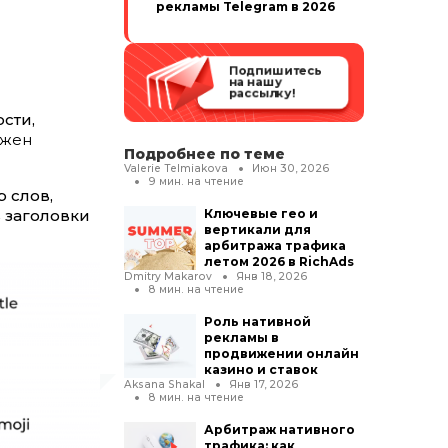
рекламы Telegram в 2026
Подпишитесь
на нашу
рассылку!
сти,
лжен
Подробнее по теме
Valerie Telmiakova
Июн 30, 2026
9
мин. на чтение
 слов,
 заголовки
Ключевые гео и
вертикали для
арбитража трафика
летом 2026 в RichAds
Dmitry Makarov
Янв 18, 2026
8
мин. на чтение
Роль нативной
рекламы в
продвижении онлайн
казино и ставок
Aksana Shakal
Янв 17, 2026
8
мин. на чтение
Арбитраж нативного
трафика: как