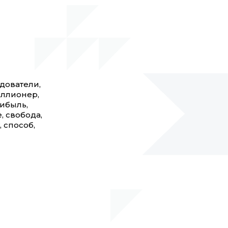
едователи,
иллионер,
рибыль,
, свобода,
, способ,