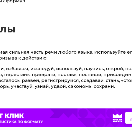
х формул.
олы
мая сильная часть речи любого языка. Используйте е
ризыва к действию:
чи, избавься, исследуй, используй, научись, открой, по
 перестань, преврати, поставь, поспеши, присоедин
сталось, развей, регистрируйся, создавай, стань, «стой
орь, участвуй, узнай, удвой, сэкономь, сохрани.