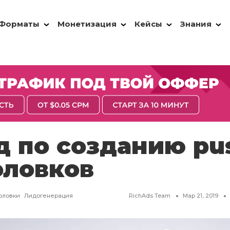
Форматы
Монетизация
Кейсы
Знания
д по созданию pu
оловков
оловки
Лидогенерация
RichAds Team
Мар 21, 2019