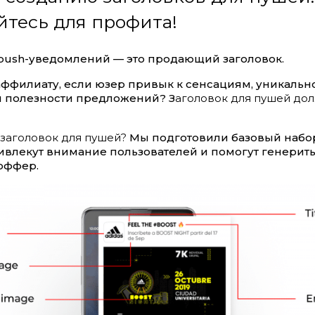
йтесь для профита!
 push-уведомлений — это продающий заголовок.
аффилиату, если юзер привык к сенсациям, уникально
и полезности предложений? З
аголовок для пушей до
 заголовок для пушей?
Мы подготовили базовый набор
ивлекут внимание пользователей и помогут генерить
оффер.