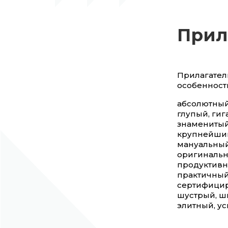
Прил
Прилагател
особенност
абсолютный
глупый, гиг
знаменитый
крупнейший
мануальный
оригинальн
продуктивн
практичный
сертифицир
шустрый, ш
элитный, у