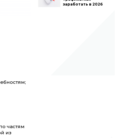
заработать в 2026
ребностям;
по частям
ой из