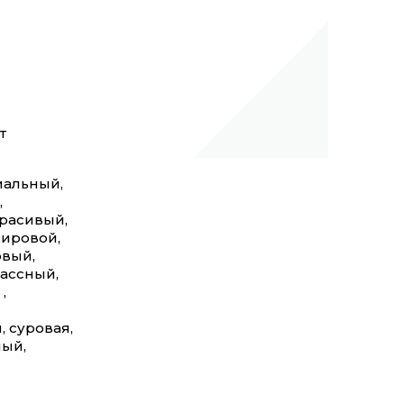
т
иальный,
,
расивый,
мировой,
овый,
ассный,
,
 суровая,
ный,