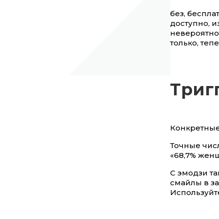
без, бесплат
доступно, из
невероятно,
только, тепе
Триг
Конкретные
Точные чис
«68,7% жен
С эмодзи та
смайлы в з
Используйт