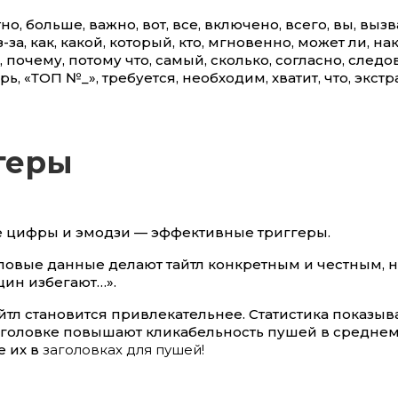
но, больше, важно, вот, все, включено, всего, вы, вызв
-за, как, какой, который, кто, мгновенно, может ли, на
 почему, потому что, самый, сколько, согласно, следо
рь, «ТОП №_», требуется, необходим, хватит, что, экстра
геры
 цифры и эмодзи — эффективные триггеры.
ловые данные делают тайтл конкретным и честным, 
щин избегают…».
йтл становится привлекательнее. Статистика показыва
аголовке повышают кликабельность пушей в среднем 
е их в
заголовках для пушей!