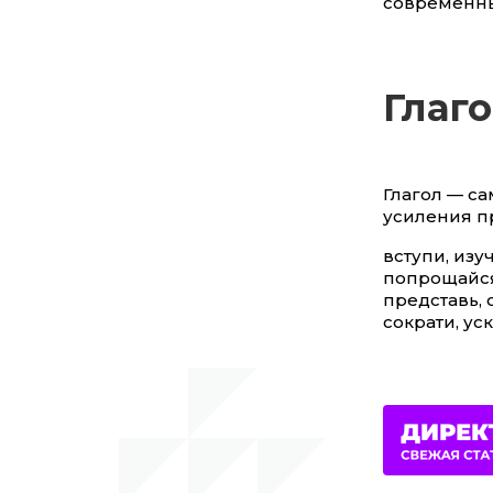
современны
Глаг
Глагол — са
усиления п
вступи, изу
попрощайся,
представь, о
сократи, уск