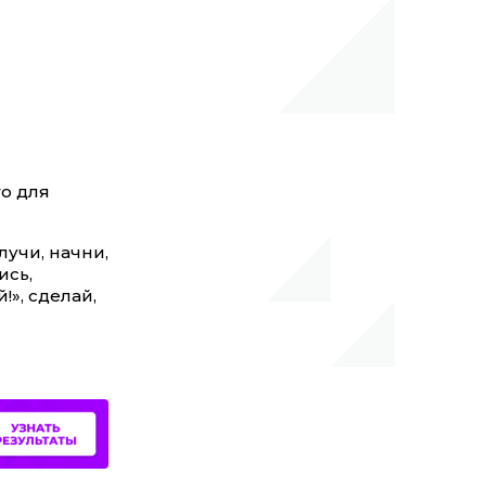
го для
лучи, начни,
ись,
!», сделай,