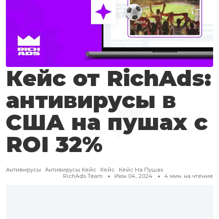
Кейс от RichAds:
антивирусы в
США на пушах с
ROI 32%
Антивирусы
Антивирусы Кейс
Кейс
Кейс На Пушах
RichAds Team
Июн 04, 2024
4
мин. на чтение