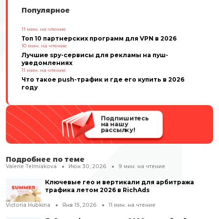
Популярное
11
мин. на чтение
Топ 10 партнерских программ для VPN в 2026
10
мин. на чтение
Лучшие spy-сервисы для рекламы на пуш-
уведомлениях
11
мин. на чтение
Что такое push-трафик и где его купить в 2026
году
Подпишитесь
на нашу
рассылку!
Подробнее по теме
Valerie Telmiakova
Июн 30, 2026
9
мин. на чтение
Ключевые гео и вертикали для арбитража
трафика летом 2026 в RichAds
Victoria Hubkina
Янв 15, 2026
11
мин. на чтение