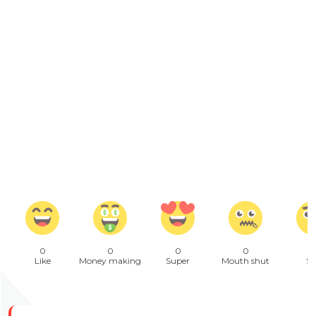
0
0
0
0
Like
Money making
Super
Mouth shut
Sa