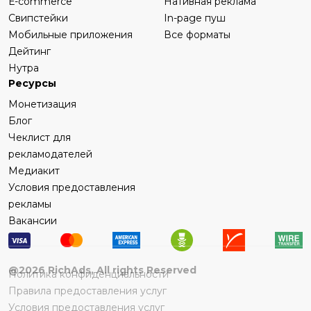
Е-commerce
Нативная реклама
Свипстейки
In-page пуш
Мобильные приложения
Все форматы
Дейтинг
Нутра
Ресурсы
Монетизация
Блог
Чеклист для
рекламодателей
Медиакит
Условия предоставления
рекламы
Вакансии
@
2026
RichAds, All rights Reserved
Политика конфиденциальности
Правила предоставления услуг
Условия предоставления услуг