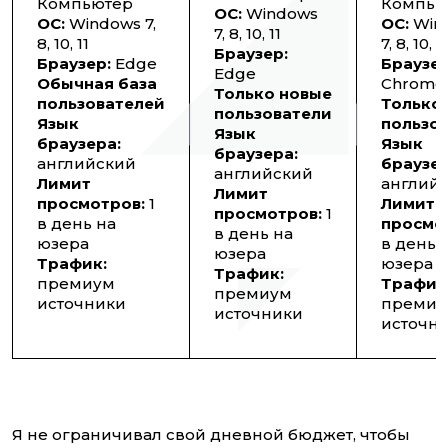
Компьютер
Компью
ОС:
Windows
ОС:
Windows 7,
ОС:
Win
7, 8, 10, 11
8, 10, 11
7, 8, 10, 11
Браузер:
Браузер:
Edge
Браузер
Edge
Обычная база
Chrome
Только новые
пользователей
Только
пользователи
Язык
пользо
Язык
браузера:
Язык
браузера:
английский
браузер
английский
Лимит
англий
Лимит
просмотров:
1
Лимит
просмотров:
1
в день на
просмо
в день на
юзера
в день 
юзера
Трафик:
юзера
Трафик:
премиум
Трафик
премиум
источники
премиу
источники
источн
Я не ограничивал свой дневной бюджет, чтобы