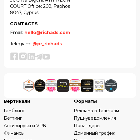
51, Griva Digeni, ATHINEON
COURT Office: 202, Paphos
8047, Cyprus
CONTACTS
Email:
hello@richads.com
Telegram:
@pr_richads
Вертикали
Форматы
Гемблинг
Реклама в Телеграм
Беттинг
Пуш-уведомления
Антивирусы и VPN
Попандеры
Финансы
Доменный трафик