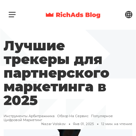
Лучшие
трекеры для
партнерского
маркетинга в
2025
Инструменты Арбитражника
Обзор На Сервис
Популярное
Цифровой Маркетинг
Nazar Volskov
Янв 01, 2025
12
мин. на чтение