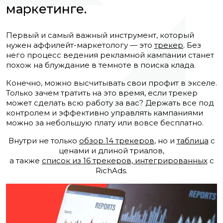
маркетинге.
Первый и самый важный инструмент, который
нужен аффилейт-маркетологу — это
трекер
. Без
него процесс ведения рекламной кампании станет
похож на блуждание в темноте в поиска клада.
Конечно, можно высчитывать свои профит в экселе.
Только зачем тратить на это время, если трекер
может сделать всю работу за вас? Держать все под
контролем и эффективно управлять кампаниями
можно за небольшую плату или вовсе бесплатно.
Внутри не только
обзор 14 трекеров
, но и
таблица
с
ценами и длиной триалов,
а также
список из 16 трекеров, интегрированных
с
RichAds.