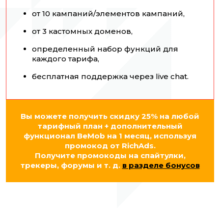
от 10 кампаний/элементов кампаний,
от 3 кастомных доменов,
определенный набор функций для
каждого тарифа,
бесплатная поддержка через live chat.
Вы можете получить скидку 25% на любой
тарифный план + дополнительный
функционал BeMob на 1 месяц, используя
промокод от RichAds.
Получите промокоды на спайтулки,
трекеры, форумы и т. д.
в разделе бонусов