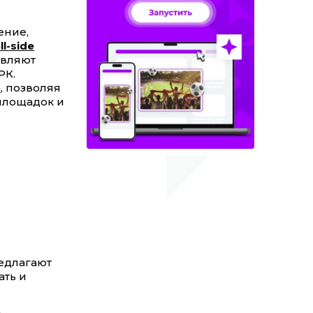
ение,
ll-side
авляют
РК.
а
, позволяя
площадок и
едлагают
ать и