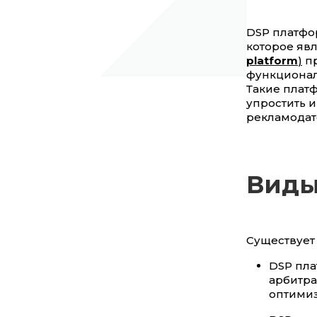
DSP платфо
которое яв
platform
)
пр
функционал
Такие плат
упростить 
рекламодат
Виды
Существует
DSP пл
арбитра
оптимиз