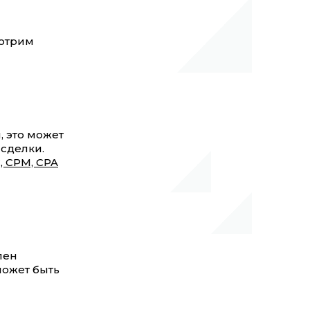
мотрим
 это может
 сделки.
, CPM, CPA
пен
может быть