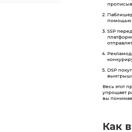
прописыва
Паблишер
помощью 
SSP пере
платформе
отправлят
Рекламода
конкурир
DSP покуп
выигрышн
Весь этот п
упрощает ра
вы понимает
Как 