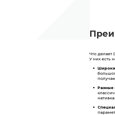
Преи
Что делает
У них есть
Широки
большог
получаю
Разные
классич
нативка
Специа
парамет