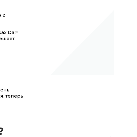
 с
ах DSP
решает
чень
я, теперь
?