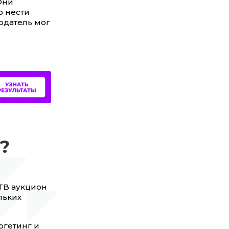
 Они
ю нести
одатель мог
?
TB аукцион
льких
ргетинг и