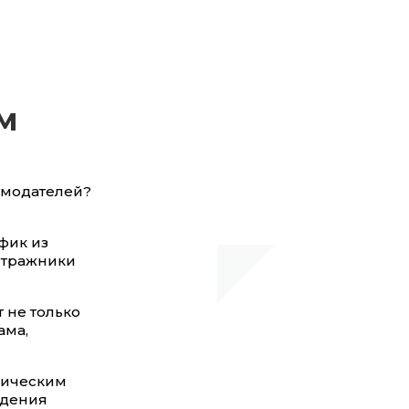
м
амодателей?
фик из
итражники
 не только
ама,
ническим
едения