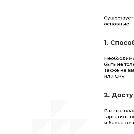
Существует
основные.
1. Спос
Необходимо
быть не тол
Также не з
или CPV.
2. Дост
Разные пла
таргетинг п
и более точ