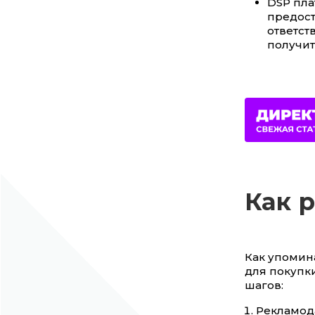
DSP пл
предост
ответст
получит
Как 
Как упомин
для покупки
шагов:
Рекламода