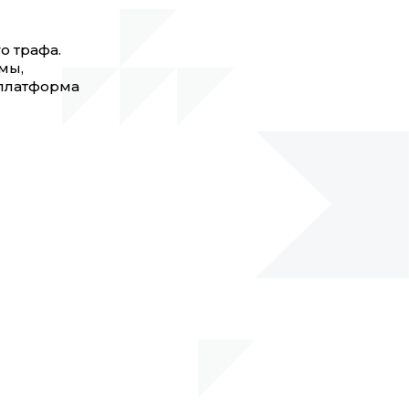
о трафа.
мы,
 платформа