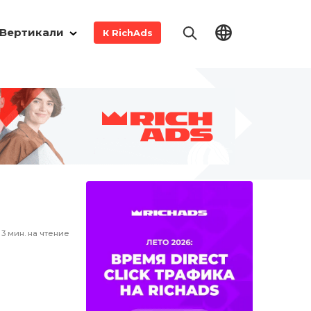
Вертикали
К RichAds
3
мин. на чтение