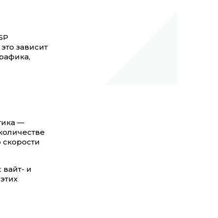
SP
это зависит
рафика,
тика —
количестве
о скорости
 вайт- и
 этих