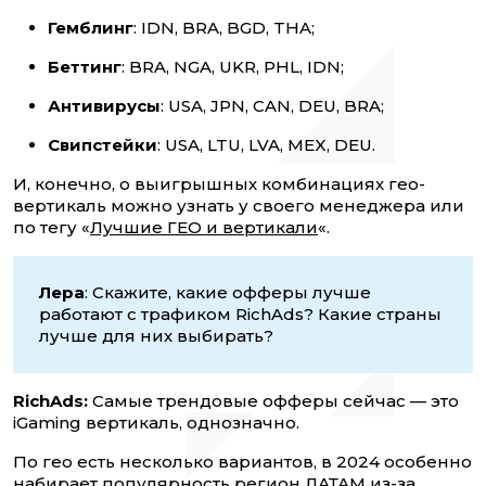
Гемблинг
: IDN, BRA, BGD, THA;
Беттинг
: BRA, NGA, UKR, PHL, IDN;
Антивирусы
: USA, JPN, CAN, DEU, BRA;
Свипстейки
: USA, LTU, LVA, MEX, DEU.
И, конечно, о выигрышных комбинациях гео-
вертикаль можно узнать у своего менеджера или
по тегу «
Лучшие ГЕО и вертикали
«.
Лера
: Скажите, какие офферы лучше
работают с трафиком RichAds? Какие страны
лучше для них выбирать?
RichAds:
Самые трендовые офферы сейчас — это
iGaming вертикаль, однозначно.
По гео есть несколько вариантов, в 2024 особенно
набирает популярность регион ЛАТАМ из-за