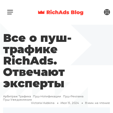
Все о пуш-
трафике
RichAds.
Отвечают
эксперты
Арбитраж Трафика
Пуш-Нотификации
Пуш-Реклама
Пуш-Уведомления
Victoria Hubkina
Июл 15, 2024
8
мин. на чтение